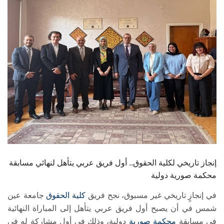
الطلاب
هيئة التدريس
الدراسات العليا
الخريجين
الموظفون
الزائـرون
إنجاز تاريخي لكلية الحقوق.. أول فريق عربي يتأهل لنهائي مسابقة
سجل الان
محكمة صورية دولية
في إنجازٍ تاريخي غير مسبوق، نجح فريق
كلية الحقوق
جامعة عين
شمس في أن يصبح أول فريق عربي يتأهل إلى المباراة النهائية
في مسابقة
محكمة صورية
دولية، وذلك في أول مشاركة له في