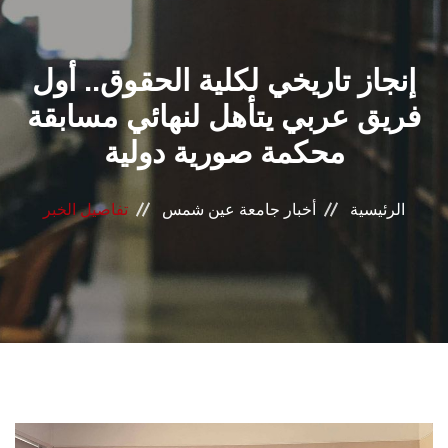
القطاعـات
إنجاز تاريخي لكلية الحقوق.. أول
الشئون الأكاديمية
فريق عربي يتأهل لنهائي مسابقة
البحث العلمي
محكمة صورية دولية
الرعاية الصحية
الرئيسية
أخبار جامعة عين شمس
تفاصيل الخبر
المراكز والوحدات
الأنظمة الذكية
الإعلام
تواصل معنا