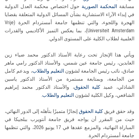
مسابقة
المحكمة الصورية
حول اختصاص محكمة العدل الدولية
في إبداء الآراء الاستشارية بشأن المسائل الدولية المتعلقة بقضايا
الهجرة واللجوء، والتي تنظمها جامعة أمستردام الحرة (Vrije
Universiteit Amsterdam)، بما يعكس التميز الأكاديمي والقدرات
العلمية لطلاب الكلية على المستوى الدولي.
ويأتي هذا الإنجاز تحت رعاية الأستاذ الدكتور محمد ضياء زين
العابدين، رئيس جامعة عين شمس، والأستاذ الدكتور رامي ماهر
صادق، نائب رئيس الجامعة لشؤون
التعليم والطلاب
، وبدعم كامل
من الجامعة، وبمتابعة مستمرة من الأستاذ الدكتور ياسين
الشاذلي، عميد
كلية الحقوق
، والأستاذ الدكتور محمد إبراهيم
الشافعي، وكيل الكلية لشؤون
التعليم والطلاب
.
وقد حقق فريق
كلية الحقوق
إنجازًا متميزًا بتأهله إلى الدور النهائي،
حيث من المقرر أن يواجه فريق جامعة أنتويرب ببلجيكا في
المباراة النهائية، والمزمع عقدها في 17 يونيو 2026، والتي تنظمها
جامعة أمستردام الحرة.