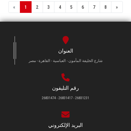
«
1
2
3
4
5
6
7
8
»
العنوان
شارع الخليفة المأمون - العباسية - القاهرة - مصر
رقم التليفون
26831231 - 26831417 - 26831474
البريد الإلكتروني