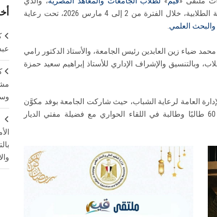
ت ملتقى «
قيم
»
لطلاب الجامعات والمعاهد المصرية
، والذي
أخر
ينظمه معهد إعداد القادة بالتعاون مع قطاع الأنشطة الطلابية، خلال الفترة من 2 إلى 4 مارس 2026، تحت رعاية
 والبحث العلمي
.
ك
عبد
محمد ضياء زين العابدين رئيس الجامعة، والأستاذ الدكتور رامي
اب، وبالتنسيق والإشراف الإداري للأستاذ إبراهيم سعيد حمزة
ك
مشت
وسم
إدارة العامة لرعاية الشباب، حيث شاركت الجامعة بوفد مكوَّن
من طالبين وطالبتين ومشرف، إلى جانب حضور 60 طالبًا وطالبة في اللقاء الحواري مع فضيلة مفتي الديار
ج
الأ
بال
وال