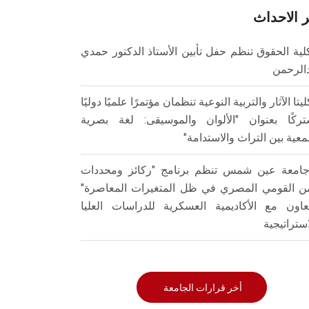
 الاحداث
لية الحقوق تنظم حفل تأبين الأستاذ الدكتور حمدي
الرحمن
ليتا الآثار والتربية النوعية تنظمان مؤتمرًا علميًا دوليًا
ركًا بعنوان "الألوان والموسيقى: لغة بصرية
عية بين التراث والاستدامة"
امعة عين شمس تنظم برنامج "ركائز ومحددات
من القومي المصري في ظل المتغيرات المعاصرة"
تعاون مع الأكاديمية العسكرية للدراسات العليا
استراتيجية
أخر قرارات الجامعة