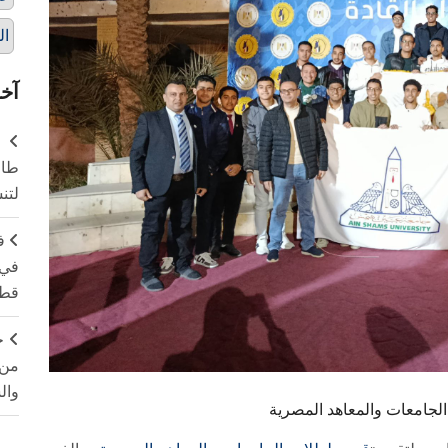
ال
آخر
طال
لتن
ف
في 
قطا
ج
من 
وال
جامعات والمعاهد المصرية