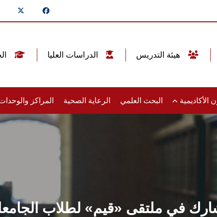
هيئة التدريس
الدراسات العليا
الخريجين
 الأكاديمية
البحث العلمي
الرعاية الصحية
المراكز والوحدا
ك في ملتقى «قيم» لطلاب الجامعات