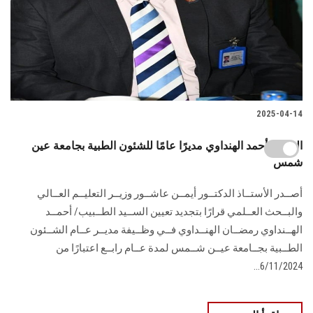
2025-04-14
الدكتور أحمد الهنداوي مديرًا عامًا للشئون الطبية بجامعة عين
شمس
أصــدر الأستــاذ الدكتــور أيمــن عاشــور وزيــر التعليــم العــالي
والبــحث العــلمي قرارًا بتجديد تعيين الســيد الطــبيب/ أحمــد
الهــنداوي رمضــان الهنــداوي فــي وظــيفة مديــر عــام الشــئون
الطــبية بجــامعة عيــن شــمس لمدة عــام رابــع اعتبارًا من
6/11/2024...