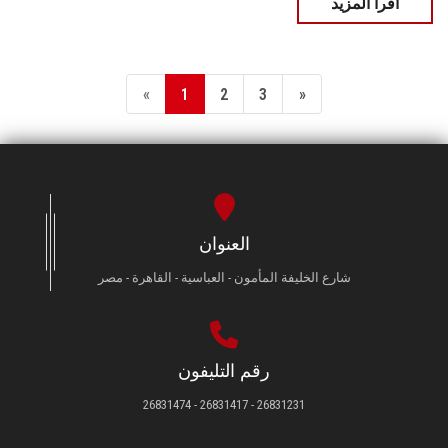
اقرأ المزيد
«
1
2
3
»
العنوان
شارع الخليفة المأمون - العباسية - القاهرة - مصر
رقم التليفون
26831231 - 26831417 - 26831474