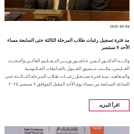
2025-09-06
مد فترة تسجيل رغبات طلاب المرحلة الثالثة حتى السابعة مساء
الأحد ٧ سبتمبر
وجّــــه الدكتــور أيـمـن عـاشــور وزيـــر التــعــلـيم العالــي والبـحــث
العــلـمي، مكــتب تنــسيق القــبول بالجـامعات الحـكـومـية
والمـعاهـد، بمـد فتـرة تســجيل رغبــات طـلاب المـرحلة الثــالــثة حتى
الساعة السـابعة من مساء يوم الأحد المقبل الموافق ٧ سبتمبر ٢٠٢٥.
اقرأ المزيد