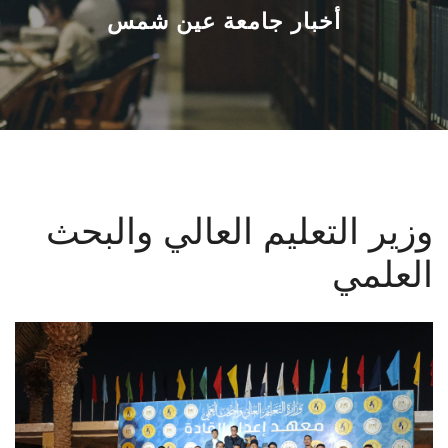
القطاعـات
أخبار جامعة عين شمس
الشئون الأكاديمية
البحث العلمي
الرعاية الصحية
وزير التعليم العالي والبحث
المراكز والوحدات
العلمي
الأنظمة الذكية
الإعلام
تواصل معنا