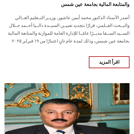
والمتابعة المالية بجامعة عين شمس
أصدر الأستاذ الدكتور محمد أيمن عاشور، وزيــر التــعليم العــالي
والبــحث العــلمي، قرارًا بتجديد تعييــن السيــدة دالــيا أحــمد جــلال
الســيد الســقا مديــرًا عامًــا للإدارة العامة للموازنة والمتابعة المالية
بجامعة عين شمس، وذلك لمدة عام ثانٍ اعتبارًا من ١٩ فبراير ٢٠٢٥.
اقرأ المزيد