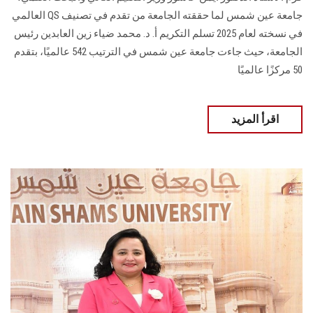
جامعة عين شمس لما حققته الجامعة من تقدم في تصنيف QS العالمي
في نسخته لعام 2025 تسلم التكريم أ. د. محمد ضياء زين العابدين رئيس
الجامعة، حيث جاءت جامعة عين شمس في الترتيب 542 عالميًا، بتقدم
50 مركزًا عالميًا
اقرأ المزيد