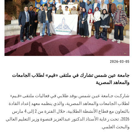
الطلاب
هيئة التدريس
الدراسات العليا
الخريجين
2026-03-05
الموظفون
جامعة عين شمس تشارك في ملتقى «قيم» لطلاب الجامعات
والمعاهد المصرية
الزائـرون
شاركـت جـامعة عيـن شمس بوفد طلابي في فعاليات ملتقى «قـيم»
سجل الان
لطلاب الجامعات والمعاهد المصرية، والذي ينظمه معهد إعداد القادة
بالتعاون مع قطاع الأنشطة الطلابية، خلال الفترة من 2 إلى 4 مارس
2026، تحت رعاية الأستاذ الدكتور عبدالعزيز قنصوة وزير التعليم العالي
والبحث العلمي.