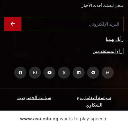
سجل ليصلك أحدث الأخبار
رأيك يهمنا
أراء المستخدمين
سياسة التعامل مع
سياسة الخصوصية
الشكاوي
ميثاق المتعاملين
الأسئلة الشائعة
www.asu.edu.eg
wants to play speech