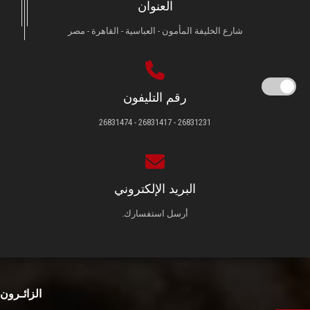
العنوان
شارع الخليفة المأمون - العباسية - القاهرة - مصر
رقم التليفون
26831231 - 26831417 - 26831474
البريد الإلكتروني
أرسل استفسارك.
الزائـرون