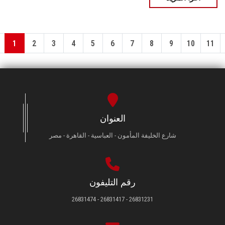
1
2
3
4
5
6
7
8
9
10
11
العنوان
شارع الخليفة المأمون - العباسية - القاهرة - مصر
رقم التليفون
26831231 - 26831417 - 26831474