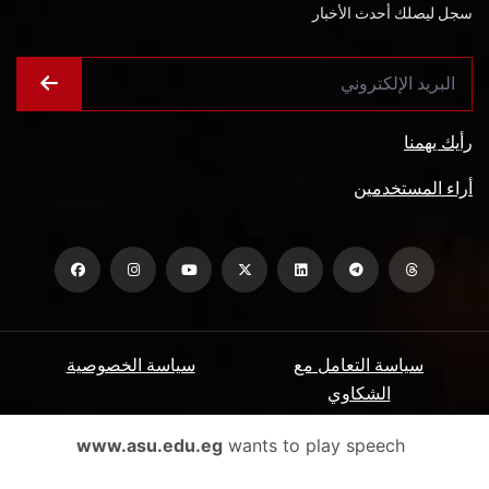
سجل ليصلك أحدث الأخبار
رأيك يهمنا
أراء المستخدمين
سياسة التعامل مع
سياسة الخصوصية
الشكاوي
ميثاق المتعاملين
الأسئلة الشائعة
www.asu.edu.eg
wants to play speech
شروط الاستخدام