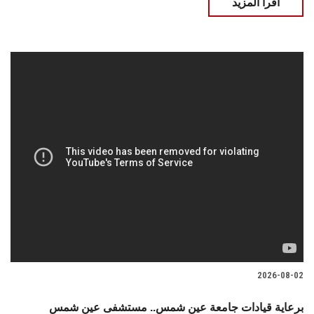
اقرأ المزيد
2026-08-02
برعاية قيادات جامعة عين شمس.. مستشفى عين شمس