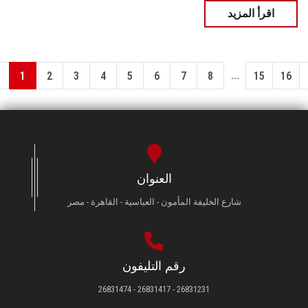
اقرأ المزيد
...
1
2
3
4
5
6
7
8
15
16
العنوان
شارع الخليفة المأمون - العباسية - القاهرة - مصر
رقم التليفون
26831231 - 26831417 - 26831474