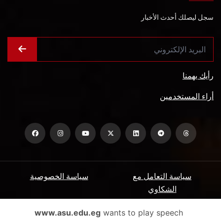
سجل ليصلك أحدث الأخبار
رأيك يهمنا
أراء المستخدمين
سياسة التعامل مع
سياسة الخصوصية
الشكاوي
ميثاق المتعاملين
الأسئلة الشائعة
www.asu.edu.eg
wants to play speech