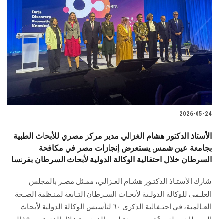
2026-05-24
الأستاذ الدكتور هشام الغزالي مدير مركز مصري للأبحاث الطبية
بجامعة عين شمس يستعرض إنجازات مصر في مكافحة
السرطان خلال احتفالية الوكالة الدولية لأبحاث السرطان بفرنسا
شارك الأستـاذ الدكتـور هشـام الغـزالي، ممـثل مصـر بالمجلس
العلـمي للوكالة الدولـية لأبحـاث السـرطان التـابعة لمنـظمة الصـحة
العـالمية، في احتـفالية الذكرى ٦٠ لتأسيس الوكالة الدولية لأبحاث