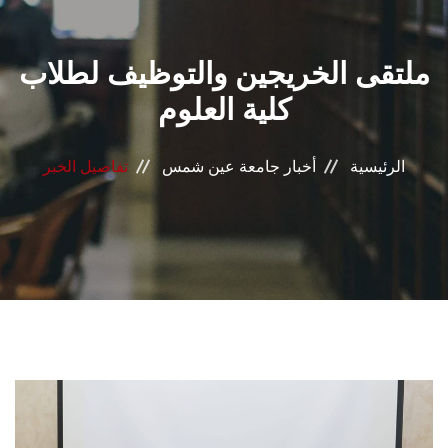
القطاعـات
ملتقى الخريجين والتوظيف لطلاب
الشئون الأكاديمية
كلية العلوم
البحث العلمي
الرئيسية
أخبار جامعة عين شمس
تفاصيل الخبر
الرعاية الصحية
المراكز والوحدات
الأنظمة الذكية
الإعلام
تواصل معنا