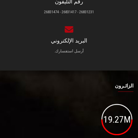
رقم التليفون
26831231 - 26831417 - 26831474
البريد الإلكتروني
أرسل استفسارك.
الزائـرون
19.27M