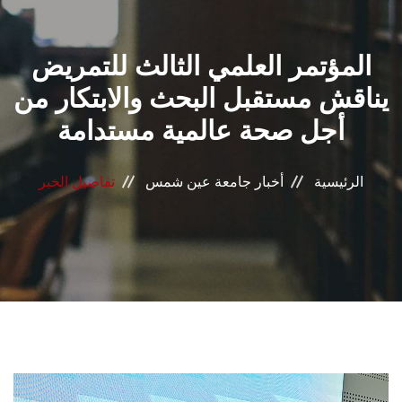
القطاعـات
المؤتمر العلمي الثالث للتمريض
الشئون الأكاديمية
يناقش مستقبل البحث والابتكار من
البحث العلمي
أجل صحة عالمية مستدامة
الرعاية الصحية
الرئيسية
أخبار جامعة عين شمس
تفاصيل الخبر
المراكز والوحدات
الأنظمة الذكية
الإعلام
تواصل معنا