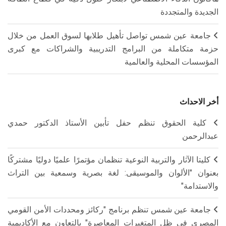
الجديدة والمتجددة
جامعة عين شمس تواصل تأهيل طلابها لسوق العمل من خلال
حزمة متكاملة من البرامج التدريبية والشراكات مع كبرى
المؤسسات المحلية والعالمية
أخر الاحداث
كلية الحقوق تنظم حفل تأبين الأستاذ الدكتور حمدي
عبدالرحمن
كليتا الآثار والتربية النوعية تنظمان مؤتمرًا علميًا دوليًا مشتركًا
بعنوان "الألوان والموسيقى: لغة بصرية وسمعية بين التراث
والاستدامة"
جامعة عين شمس تنظم برنامج "ركائز ومحددات الأمن القومي
المصري في ظل المتغيرات المعاصرة" بالتعاون مع الأكاديمية