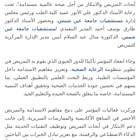
أبحاث التمريض والابتكار من أجل صحة عالمية مستدامة"، تحت
رعاية الأستاذ الدكتور علي الأنور عميد كلية الطب ورئيس مجلس
إدارة
مستشفيات جامعة عين شمس
، وبحضور الأستاذ الدكتور
طارق يوسف أحمد المدير التنفيذي ل
مستشفيات جامعة عين
شمس
، الدكتورة منال عبد السلام أمين مدير الإدارة المركزية
للتمريض.
وجاء انعقاد المؤتمر تأكيدًا للدور الحيوي الذي يقوم به التمريض في
تطوير منظومة
الرعاية الصحية
، وتعزيز مفاهيم الاستدامة داخل
المؤسسات الطبية، وربط البحث العلمي بالتطبيق العملي، بما
يسهم في تحسين جودة الخدمات الصحية وتحقيق أهداف التنمية
المستدامة، خاصة ما يتعلق بالصحة الجيدة والتعليم الجيد.
وركزت فعاليات المؤتمر على دمج مفاهيم الاستدامة والتمريض
الأخضر في المناهج الأكاديمية والممارسات السريرية، إلى جانب
دعم الابتكار في أبحاث التمريض وتوظيف التقنيات الحديثة مثل
الذكاء الاصطناعي والرقمنة، مع تعزيز تبادل الخبرات بين الباحثين