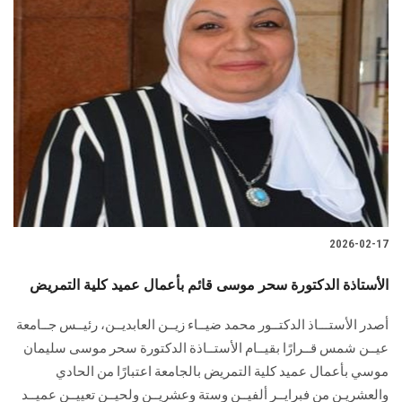
2026-02-17
الأستاذة الدكتورة سحر موسى قائم بأعمال عميد كلية التمريض
أصدر الأستـــاذ الدكتــور محمد ضيــاء زيــن العابديــن، رئيــس جــامعة
عيــن شمس قــرارًا بقيــام الأستــاذة الدكتورة سحر موسى سليمان
موسي بأعمال عميد كلية التمريض بالجامعة اعتبارًا من الحادي
والعشريـن من فبرايــر ألفيــن وستة وعشريــن ولحيــن تعييــن عميــد