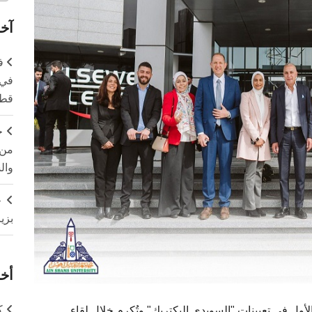
آخر
ف
في 
قطا
ج
من 
وال
ج
بزي
أخر
ك