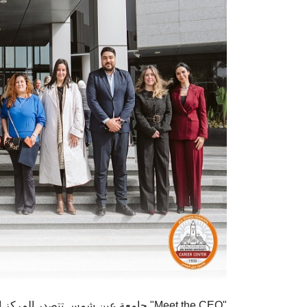
جامعة عين شمس تتصدر المركز الأول في تعيينات "السويدي إليكتريك" وتُكرم خلال لقاء "Meet the CEO"