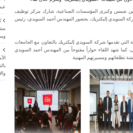
عبد
ة عين شمس وكبرى المؤسسات الصناعية، شارك مركز توظيف
 في لقاء "Meet the CEO" بمقر شركة السويدي إليكتريك، بحضور المهندس أحمد السويدي، رئيس
ك
مشت
وسم
 التي تقدمها شركة السويدي إليكتريك بالتعاون مع الجامعات
، كما شهد اللقاء حواراً مفتوحاً بين المهندس أحمد السويدي
ج
شة تطلعاتهم ومسيرتهم المهنية.
الأ
بال
وال