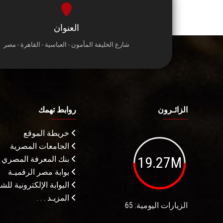
العنوان
شارع الخليفة المأمون - العباسية - القاهرة - مصر
الزائـرون
روابط تهمك
خريطة الموقع
الجامعات المصرية
19.27M
بنك المعرفة المصري
بوابة مصر الرقميـة
البوابة الإلكترونية لل
المزيـد . . .
الزيارات اليومية: 65