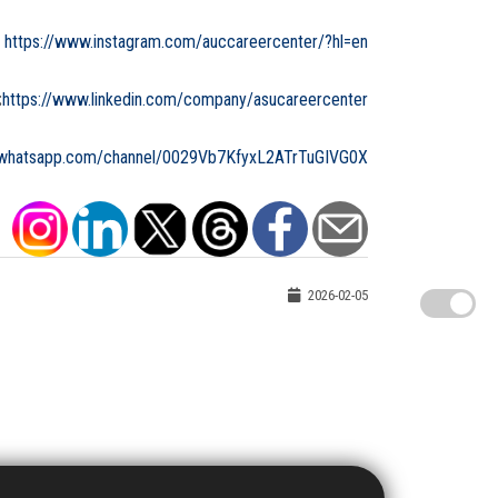
https://www.instagram.com/auccareercenter/?hl=en
:
https://www.linkedin.com/company/asucareercenter
//whatsapp.com/channel/0029Vb7KfyxL2ATrTuGIVG0X
2026-02-05