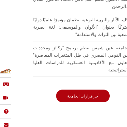
الرحمن
ليتا الآثار والتربية النوعية تنظمان مؤتمرًا علميًا دوليًا
ركًا بعنوان "الألوان والموسيقى: لغة بصرية
عية بين التراث والاستدامة"
امعة عين شمس تنظم برنامج "ركائز ومحددات
من القومي المصري في ظل المتغيرات المعاصرة"
تعاون مع الأكاديمية العسكرية للدراسات العليا
استراتيجية
أخر قرارات الجامعة