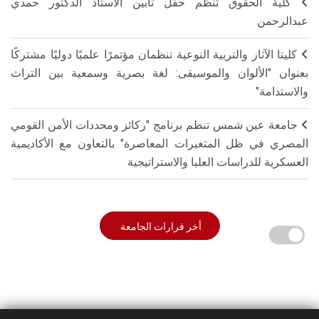
كلية الحقوق تنظم حفل تأبين الأستاذ الدكتور حمدي
عبدالرحمن
كليتا الآثار والتربية النوعية تنظمان مؤتمرًا علميًا دوليًا مشتركًا
بعنوان "الألوان والموسيقى: لغة بصرية وسمعية بين التراث
والاستدامة"
جامعة عين شمس تنظم برنامج "ركائز ومحددات الأمن القومي
المصري في ظل المتغيرات المعاصرة" بالتعاون مع الأكاديمية
العسكرية للدراسات العليا والاستراتيجية
أخر قرارات الجامعة