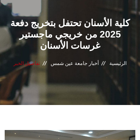
القطاعـات
كلية الأسنان تحتفل بتخريج دفعة
الشئون الأكاديمية
2025 من خريجي ماجستير
البحث العلمي
غرسات الأسنان
الرعاية الصحية
الرئيسية
أخبار جامعة عين شمس
تفاصيل الخبر
المراكز والوحدات
الأنظمة الذكية
الإعلام
تواصل معنا