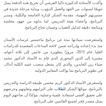
وأكدت الأستاذة الدكتورة داليا القرشي أن تخريج هذه الدفعة يمثل
تتويجًا لسنوات من الجهد والعمل الدؤوب، وبداية مرحلة جديدة في
مسيرتهم المهنية، مقدمة الشكر لإدارة الجامعة والكلية، ومدير
البرنامج، وأعضاء هيئة التدريس، لما بذلوه من جهود مخلصة
ومتابعة دقيقة لتذليل العقبات وضمان نجاح البرنامج.
واستعرضت سيادتها نبذة عن برنامج ماجستير غرسات الأسنان
منذ بدء إعداده وإدراجه ضمن لائحة الساعات المعتمدة للدراسات
العليا عام 2015، مرورًا بتطويره من عامين إلى ثلاثة أعوام،
مشيرة إلى الدور المحوري الذي قام به الأستاذ الدكتور محمد
ضياء زين العابدين، والذي كان يشغل منصب عميد الكلية آنذاك،
في تطوير البرنامج بما يواكب المعايير الدولية.
واستعرض الأستاذ الدكتور كريم محسن طبيعة الدراسة والتدريس
بالبرنامج، موجّهًا الشكر ل
لطلاب
على التزامهم وتعاونهم وحرصهم
على تحقيق أقصى استفادة علمية وعملية، مؤكدًا أن نجاحهم اليوم
يمثل مصدر فخر لجميع القائمين على البرنامج.