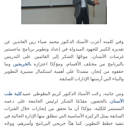
وفي كلمته أعرب الأستاذ الدكتور محمد ضياء زين العابدين عن
تقديره الكبير للجهود المبذولة في إعداد وتطوير برنامج ماجستير
غرسات الأسنان، موجّهًا الشكر إلى القائمين على التدريس
بالبرنامج من مختلف الأقسام، ومؤكدًا اعتزازه ب
الخريجين
وما
حققوه من إنجاز، مشددًا على أهمية استكمال مسيرة التطوير
والبناء التي أرستها الإدارات السابقة.
ومن جانبه، رحّب الأستاذ الدكتور كريم البطوطي عميد
كلية طب
الأسنان
بالحضور، مقدّمًا الشكر لرئيس الجامعة على دعمه
المستمر للكلية، مؤكدًا أن ما تحقق من إنجازات خلال الفترات
السابقة يمثل الركيزة الأساسية التي تنطلق منها الإدارة الحالية في
تنفيذ خطط التطوير، كما هنّأ خريجي البرنامج وأسرهم، ووجّه