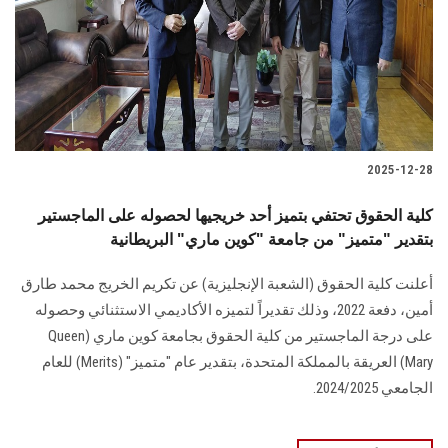
الطلاب
هيئة التدريس
الدراسات العليا
2025-12-28
الخريجين
كلية الحقوق تحتفي بتميز أحد خريجيها لحصوله على الماجستير
الموظفون
بتقدير "متميز" من جامعة "كوين ماري" البريطانية
أعلنت كلية الحقوق (الشعبة الإنجليزية) عن تكريم الخريج محمد طارق
الزائـرون
أمين، دفعة 2022، وذلك تقديراً لتميزه الأكاديمي الاستثنائي وحصوله
على درجة الماجستير من كلية الحقوق بجامعة كوين ماري (Queen
سجل الان
Mary) العريقة بالمملكة المتحدة، بتقدير عام "متميز" (Merits) للعام
الجامعي 2024/2025.