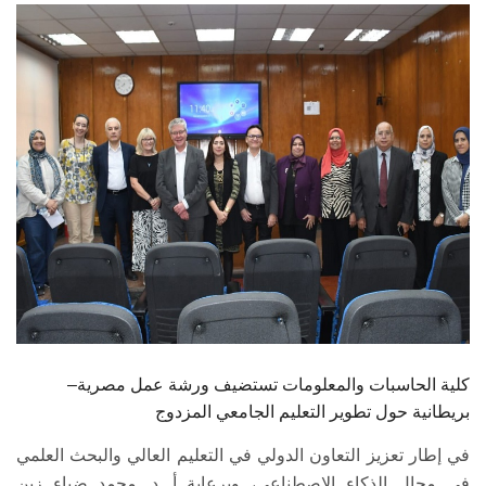
الطلاب
هيئة التدريس
الدراسات العليا
الخريجين
الموظفون
الزائـرون
سجل الان
كلية الحاسبات والمعلومات تستضيف ورشة عمل مصرية–
بريطانية حول تطوير التعليم الجامعي المزدوج
في إطار تعزيز التعاون الدولي في التعليم العالي والبحث العلمي
في مجال الذكاء الاصطناعي، وبرعاية أ. د. محمد ضياء زين