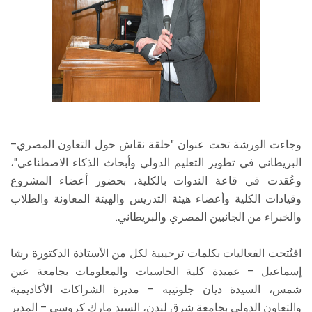
وجاءت الورشة تحت عنوان "حلقة نقاش حول التعاون المصري–
البريطاني في تطوير التعليم الدولي وأبحاث الذكاء الاصطناعي"،
وعُقدت في قاعة الندوات بالكلية، بحضور أعضاء المشروع
وقيادات الكلية وأعضاء هيئة التدريس والهيئة المعاونة والطلاب
والخبراء من الجانبين المصري والبريطاني.
افتُتحت الفعاليات بكلمات ترحيبية لكل من الأستاذة الدكتورة رشا
إسماعيل – عميدة كلية الحاسبات والمعلومات بجامعة عين
شمس، السيدة ديان جلوتييه – مديرة الشراكات الأكاديمية
والتعاون الدولي بجامعة شرق لندن، السيد مارك كروسي – المدير