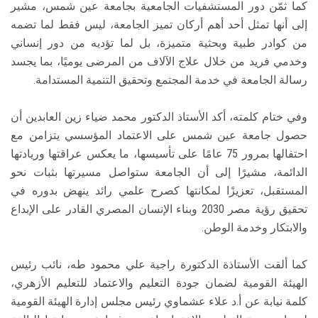
كما ثمّن دور المستشفيات الجامعية بجامعة عين شمس، مشير
إلى أنها تمثل أحد أهم أركان تميز الجامعة، ليس فقط لما تضمه
من كوادر طبية وبحثية متميزة، بل لما تؤديه من دور إنساني
وخدمي فريد من خلال علاج الآلاف من المرضى يوميًا، بما يجسد
رسالة الجامعة في خدمة المجتمع وتحقيق التنمية المستدامة.
وفي ختام كلمته، أكد الأستاذ الدكتور محمد ضياء زين العابدين أن
حصول جامعة عين شمس على الاعتماد المؤسسي يتزامن مع
احتفالها بمرور 75 عامًا على تأسيسها، ما يعكس عراقتها وريادتها
الدائمة، مشيرًا إلى أن الجامعة ستواصل مسيرتها بثبات نحو
المستقبل، تعزيزًا لمكانتها كصرح علمي رائد ينهض بدوره في
تحقيق رؤية مصر 2030 وبناء الإنسان المصري القادر على الإبداع
والابتكار وخدمة الوطن.
كما ألقت الأستاذة الدكتورة راجية علي محمود طه، نائب رئيس
الهيئة القومية لضمان جودة التعليم والاعتماد للتعليم الأزهري،
كلمة نيابة عن أ.د علاء عشماوي رئيس مجلس إدارة الهيئة القومية