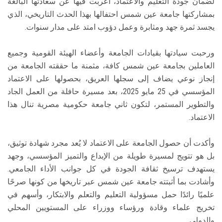
لضمان جودة التعليم والاعتماد، اعربت فيها عن سعادتها البالغة
بمشاركتها جامعة عين شمس احتفالها بهذا الحدث التاريخي، الذي
يجسد ثمرة جهد ومثابرة وعمل دؤوب امتد على مدار سنوات.
ورحبت سيادتها بقيادات الجامعة وأعضاء الهيئة القومية وجميع
العاملين بجامعة عين شمس كافة، مثمنة ما حققته الجامعة من
إنجاز نوعي يضاف إلى سجلها العريق، بحصولها على الاعتماد
المؤسسي في 25 مايو 2025، بعد مسيرة حافلة من العمل الجاد
والتطوير المستمر، لتكون ثاني جامعة حكومية مصرية تنال هذا
الاعتماد.
وأكدت أن حصول الجامعة على الاعتماد لا يُعد مجرد شهادة توثيق،
بل هو تتويج لمسيرة طويلة من الإبداع والتميز المؤسسي، وجهد
يستهدف ترسيخ ثقافة الجودة في كل جوانب الأداء الجامعي.
وأشادت بما أثبتته جامعة عين شمس عبر تاريخها من كونها صرحًا
علميًا رائدًا حمل مسؤولية التعليم والتعلم والابتكار، وأسهم في
تخريج علماء وقادة ورؤساء ووزراء على المستويين المحلي
والدولي.