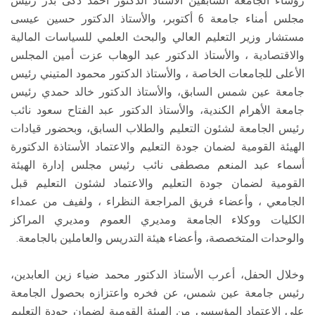
رؤساء الجامعة السابقين الأستاذ الدكتور أحمد ذكى بدر رئيس
مجلس أمناء جامعة 6 أكتوبر، والأستاذ الدكتور حسين عيسى
مستشار وزير التعليم العالي والبحث العلمي للسياسات المالية
والاقتصادية ، والأستاذ الدكتور عبد الوهاب عزت أمين المجلس
الأعلى للجامعات الخاصة ، والأستاذ الدكتور محمود المتيني رئيس
جامعة عين شمس السابق، والأستاذ الدكتور خالد حمدي رئيس
جامعة الأهرام الكندية، والأستاذ الدكتور عبد الفتاح سعود نائب
رئيس الجامعة لشئون التعليم والطلاب السابق، وبحضور قيادات
الهيئة القومية لضمان جودة التعليم والاعتماد الأستاذة الدكتورة
أسماء عبد المنعم مصطفى نائب رئيس مجلس إدارة الهيئة
القومية لضمان جودة التعليم والاعتماد لشئون التعليم قبل
الجامعي ، وأعضاء فريق المراجعة النظراء ، ولفيف من عمداء
الكليات ووكلاء الجامعة ومديري العموم ومديري المراكز
والوحدات المتخصصة، وأعضاء هيئة التدريس والعاملين بالجامعة.
وخلال الحفل، أعرب الأستاذ الدكتور محمد ضياء زين العابدين،
رئيس جامعة عين شمس، عن فخره واعتزازه بحصول الجامعة
على الاعتماد المؤسسي من الهيئة القومية لضمان جودة التعليم