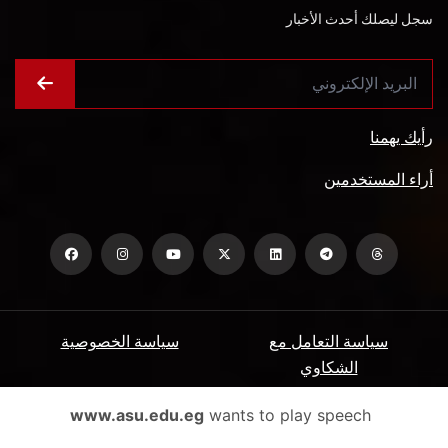
سجل ليصلك أحدث الأخبار
رأيك يهمنا
أراء المستخدمين
سياسة التعامل مع
سياسة الخصوصية
الشكاوي
ميثاق المتعاملين
الأسئلة الشائعة
www.asu.edu.eg
wants to play speech