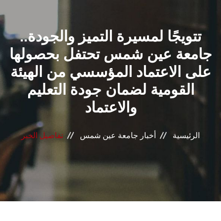
القطاعـات
تتويجًا لمسيرة التميز والجودة..
الشئون الأكاديمية
جامعة عين شمس تحتفل بحصولها
البحث العلمي
على الاعتماد المؤسسي من الهيئة
القومية لضمان جودة التعليم
الرعاية الصحية
والاعتماد
المراكز والوحدات
الرئيسية
أخبار جامعة عين شمس
تفاصيل الخبر
الأنظمة الذكية
الإعلام
تواصل معنا