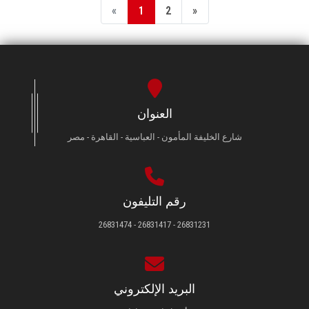
«
1
2
»
العنوان
شارع الخليفة المأمون - العباسية - القاهرة - مصر
رقم التليفون
26831231 - 26831417 - 26831474
البريد الإلكتروني