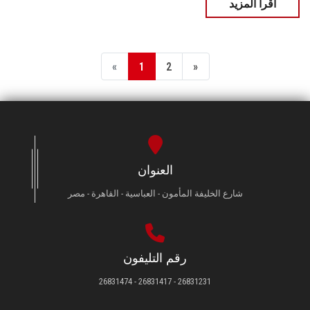
اقرأ المزيد
«
1
2
»
العنوان
شارع الخليفة المأمون - العباسية - القاهرة - مصر
رقم التليفون
26831231 - 26831417 - 26831474