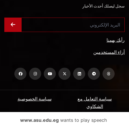
سجل ليصلك أحدث الأخبار
رأيك يهمنا
أراء المستخدمين
سياسة التعامل مع
سياسة الخصوصية
الشكاوي
ميثاق المتعاملين
الأسئلة الشائعة
www.asu.edu.eg
wants to play speech