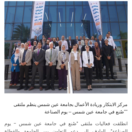
الطلاب
هيئة التدريس
الدراسات العليا
الخريجين
الموظفون
الزائـرون
سجل الان
مركز الابتكار وريادة الأعمال بجامعة عين شمس ينظم ملتقى
"صُنع في جامعة عين شمس – يوم الصناعة"
انطلقت فعاليات ملتقى "صُنع في جامعة عين شمس – يوم
الصناعة"، الهادف إلى دعم التعاون بين الجامعة والقطاع