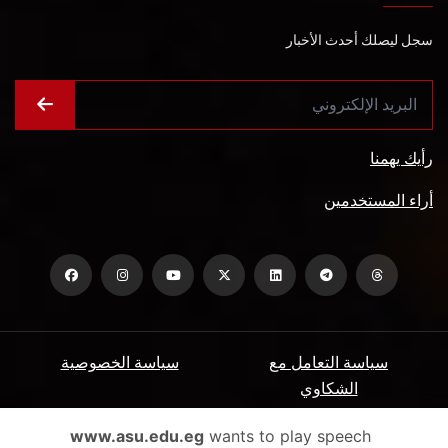
سجل ليصلك أحدث الأخبار
رأيك يهمنا
أراء المستخدمين
سياسة التعامل مع
سياسة الخصوصية
الشكاوي
ميثاق المتعاملين
الأسئلة الشائعة
www.asu.edu.eg
wants to play speech