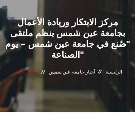
القطاعـات
مركز الابتكار وريادة الأعمال
الشئون الأكاديمية
بجامعة عين شمس ينظم ملتقى
البحث العلمي
"صُنع في جامعة عين شمس – يوم
الصناعة"
الرعاية الصحية
المراكز والوحدات
الرئيسية
أخبار جامعة عين شمس
تفاصيل الخبر
الأنظمة الذكية
الإعلام
تواصل معنا