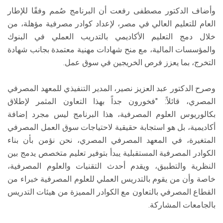
وأضاف الدكتور مصطفى رفعت أن البرنامج صُمم وفقًا للإطار
العام للتعليم العالي في مصر، لإعداد كوادر مصرفية مؤهلة، من
خلال دمج التعليم الأكاديمي بالتدريب العملي في البنوك
والمؤسسات المالية، مع منح شهادات مهنية معتمدة بجانب شهادة
التخرج، بما يعزز فرص الخريجين في سوق عمل.
وصرح الدكتور عبد العزيز نصير، المدير التنفيذي للمعهد المصرفي
المصري، قائلاً: "فخورون جداً بهذا التعاون المثمر لإطلاق
بكالوريوس العلوم المصرفية، هذا البرنامج ليس مجرد إضافة
أكاديمية، بل هو استجابة حقيقية لاحتياجات سوق العمل المصرفي
المتغيرة، في المعهد المصرفي المصري، نحن نؤمن بأن بناء
الكوادر المصرفية المستقبلية يبدأ بتوفير تعليم متخصص يدمج بين
النظرية والتطبيق، ويقدم أحدث التقنيات والعلوم المصرفية،
خاصة وأن من يقوم بالتدريس العملي للعلوم المصرفية خبراء من
القطاع المصرفي بالتعاون مع الكوادر المميزة من هيئات التدريس
بالجامعات المشاركة.