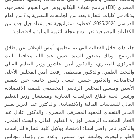
المصري (EBI) برنامج شهادة البكالوريوس في العلوم المصرفية،
وذلك في كليات التجارة بعدد من الجامعات المصرية بدءً من العام
الدراسي 2025/2026، كخطوة استراتيجية نحو إعداد جيل جديد من
الكفاءات المصرفية تعزز دفع عجلة التنمية المالية والاقتصادية.
جاء ذلك خلال الفعالية التي تم تنظيمها أمس للإعلان عن إطلاق
البرنامج، وذلك بحضور السيد حسن عبد الله محافظ البنك
المركزي المصري، والدكتور أيمن عاشور وزير التعليم العالي
والبحث العلمي، والدكتور مصطفى رفعت أمين المجلس الأعلى
للجامعات، والدكتور حسين عيسى رئيس جامعة عين شمس
الأسبق ومنسق المجلس الرئاسي التخصصي للتنمية الاقتصادية
ورئيس لجنة قطاع الدراسات التجارية ومستشار وزير التعليم
العالي للسياسات المالية والاقتصادية، والدكتور عبد العزيز نصير
المدير التنفيذي للمعهد المصرفي المصري، والدكتور عادل عبد
الغفار المتحدث الرسمي لوزارة التعليم العالي والبحث العلمي،
والدكتور تامر راضي أستاذ الاقتصاد ووكيل كلية التجارة للدراسات
العليا والبحوث بجامعة عين شمس، وعدد من رؤساء مجالس