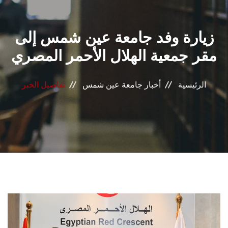
القطاعـات
زيارة وفد جامعة عين شمس إلى
الشئون الأكاديمية
مقر جمعية الهلال الأحمر المصري
البحث العلمي
الرئيسية
أخبار جامعة عين شمس
تفاصيل الخبر
الرعاية الصحية
المراكز والوحدات
الأنظمة الذكية
الإعلام
تواصل معنا