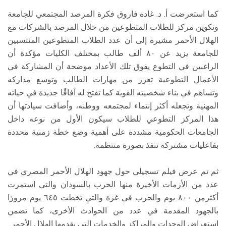
كما استعرضت أ. د. غادة فاروق فكرة المرصد المجتمعي للجامعة
وتكوين مركز للطلاب المتطوعين من خلال المرصد بالشركات مع
الهلال الأحمر مشيرة إلى أن عدد الطلاب المتطوعين المنتسبين
للجامعة يزيد عن ٨٠ ألف طالب بمختلف الكليات مؤكدة أن
الراغبين في التطوع يفوق تلك الأعداد موضحة أن المشاركة في
الأعمال التطوعية تعزز من مهارات الطالب وتوسع مداركه
وتساهم في بناء شخصيته القوية كما تفتح له آفاقًا جديدة في حياته
المهنية وتجعله أكثر إنتماء لمجتمعه ووطنه، وأضافت سيادتها أن
هذا المركز التطوعي للطلاب سيكون الأول من نوعه داخل
الجامعات الحكومية مشددة على أهمية وضع خطة زمنية محددة
بفاعليات مشتركة تنفذ بصورة منتظمة.
ثم تم عرض فيلم تسجيلي حول جهود الهلال الأحمر المصري في
عدد من الأزمات الأخيرة منها الحرب بالسودان والتي استمرت
أكثرمن ٨٠٠ يوم والحرب في غزة والتي تخطت ٦٤٥ يوم مرورًا
بالجهود المقدمة في عدد من الحوادث الأخرى، كما تضمن
استعراض الوحدات والمراكز والخدمات التي يقدمها الهلال الأحمر.