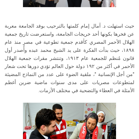
حيث استهلت د. آمال إمام كلمتها بالترحيب بوفد الجامعة معربة
عن فخرها بكونها أحد خريجات الجامعة، واستعرضت تاريخ جمعية
الهلال الأحمر المصري كأقدم جمعية تطوعية في مصر منذ عام
١٨٩٨، حيث بدأت الفكرة على يد الشيخ محمد عبده وأُصدر أول
قانون مُنظم للجمعية عام ١٩١٣، وتنتشر مقرات جمعية الهلال
الأحمر في أكثر من ١٩٢ دولة حول العالم تؤدي دورها تحت شعار
"من أجل الإنسانية "، ملقية الضوء على عدد من النماذج المضيئة
لمتطوعات مصريات على مدى سنوات ماضية ضربن أغطم
الأمثلة في العطاء والتضحية في مختلف الأزمات.