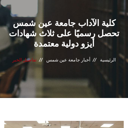
القطاعـات
كلية الآداب جامعة عين شمس
الشئون الأكاديمية
تحصل رسميًا على ثلاث شهادات
البحث العلمي
أيزو دولية معتمدة
الرعاية الصحية
الرئيسية
أخبار جامعة عين شمس
تفاصيل الخبر
المراكز والوحدات
الأنظمة الذكية
الإعلام
تواصل معنا