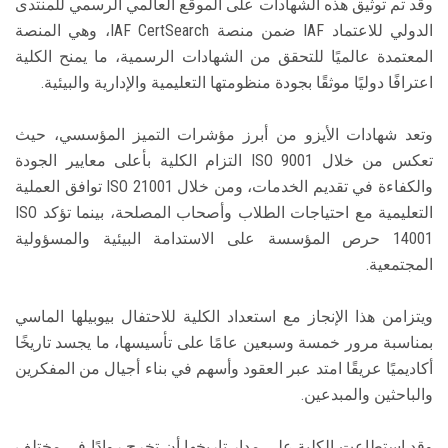
وقد تم توثيق هذه الشهادات على الموقع العالمي الرسمي للمنتدى
الدولي للاعتماد IAF ضمن منصة IAF CertSearch، وهي المنصة
المعتمدة عالميًا للتحقق من الشهادات الرسمية، ما يمنح الكلية
اعترافًا دوليًا موثقًا بجودة منظومتها التعليمية والإدارية والبيئية.
وتعد شهادات الأيزو من أبرز مؤشرات التميز المؤسسي، حيث
تعكس من خلال ISO 9001 التزام الكلية بأعلى معايير الجودة
والكفاءة في تقديم الخدمات، ومن خلال ISO 21001 توافق العملية
التعليمية مع احتياجات الطلاب وأصحاب المصلحة، بينما تؤكد ISO
14001 حرص المؤسسة على الاستدامة البيئية والمسؤولية
المجتمعية.
ويتزامن هذا الإنجاز مع استعداد الكلية للاحتفال بيوبيلها الماسي
بمناسبة مرور خمسة وسبعين عامًا على تأسيسها، ما يجسد تاريخًا
أكاديميًا عريقًا امتد عبر العقود وأسهم في بناء أجيال من المفكرين
والباحثين والمبدعين.
وقد استطاعت الكلية على مدار تاريخها أن تخرج روادًا في مختلف