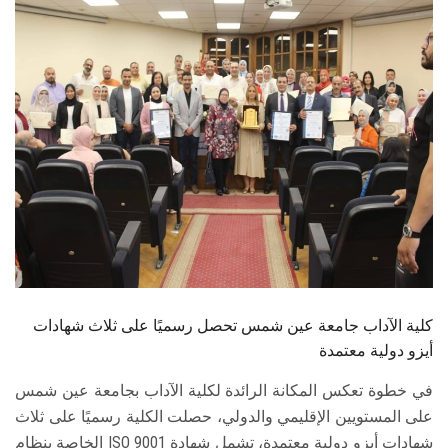
الطلاب
هيئة التدريس
الدراسات العليا
الخريجين
الموظفون
الزائـرون
كلية الآداب جامعة عين شمس تحصل رسميًا على ثلاث شهادات
سجل الان
أيزو دولية معتمدة
في خطوة تعكس المكانة الرائدة لكلية الآداب بجامعة عين شمس
على المستويين الإقليمي والدولي، حصلت الكلية رسميًا على ثلاث
شهادات أيزو دولية معتمدة، تشمل شهادة ISO 9001 الخاصة بنظام