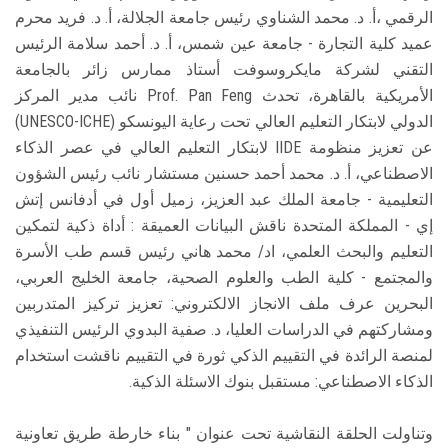
الرقمي ،أ. د. محمد الشناوي رئيس جامعة الجلالة، أ. د. فريد محرم
عميد كلية التجارة - جامعة عين شمس، أ. د. أحمد سلامة الرئيس
التقني لشركة مايكروسوفت أستاذ ممارس زائر بالجامعة
الأمريكية بالقاهرة، تحدث Prof. Pan Feng نائب مدير المركز
الدولي لابتكار التعليم العالي تحت رعاية اليونسكو (UNESCO-ICHE)
عن تعزيز منظومة IIDE لابتكار التعليم العالي في عصر الذكاء
الاصطناعي، أ. د. محمد أحمد حسنين مستشار نائب رئيس الشؤون
التعليمية - جامعة الملك عبد العزيز، زميل أول في أدفانس إتش
إي - المملكة المتحدة ناقش البيانات العميقة : أداة ذكية لتمكين
التعليم والبحث العلمي، اد/ محمد هاني رئيس قسم طب الأسرة
والمجتمع - كلية الطب والعلوم الصحية، جامعة الخليج العربي،
البحرين عرف ملف الانجاز الالكتروني: تعزيز تركيز المتدربين
ومشاركتهم في الدراسات العليا، د. صفية البدوي الرئيس التنفيذي
لمنصة الرائدة في التقييم الذكي ثورة في التقييم ناقشت استخدام
الذكاء الاصطناعي: مستقبل بنوك الاسئلة الذكية.
وتناولت الحلقة النقاشية تحت عنوان " بناء خارطة طريق تعاونية