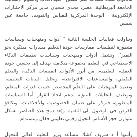
الجامعة البريطانية، مصر، مجدي شعبان مدير مركز الاختبارات
الإلكترونية - الوحدة المركزية للقياس والتقويم، جامعة عين
شمس .
وتناولت فعاليات الجلسة الثانية " أدوات ومنهجيات وسياسات
متطورة لتطبيقات ممارسات جودة التعليم مسارات مبتكرة نحو
التميز"، وتشمل أدوات ومنهجيات وسياسات تطبيقات الذكاء
الاصطناعي في التعليم مجموعة متكاملة تهدف إلى تحسين جودة
العملية التعليمية. من أبرز الأدوات: المنصات الذكية، والتعلم
التكيفي، والمساعدات الافتراضية، وتحليل البيانات التعليمية.
وتعتمد المنهجيات على التعلّم المخصص حسب قدرات المتعلم،
وتوظيف التحليلات التنبؤية لدعم اتخاذ القرار. أما السياسات
المتطورة، فتركز على ضمان الخصوصية، والأخلاقيات، وتكافؤ
الفرص في الوصول إلى التقنية. ويُعد دمج هذه العناصر بشكل
متوازن حجر الأساس لتحول رقمي تعليمي فعّال ومستدام.
رأسها أ .د شريف كشك مساعد وزير التعليم العالي للتحول