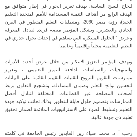
لنجاح النسخ السابقة، بهدف تعزيز الحوار في إطار متوافق مع
الهدف الرابع من أهداف التنمية المستدامة للأمم المتحدة التعليم
الجيد)، رؤية مصر 2030، ومتطلبات التعلم المتطور في القرن
الحادي والعشرين. ويشكل المؤتمر منصة فريدة لتبادل المعرفة
وعرض " الحلول المبتكرة التي تساهم في إحداث تحول جذري في
النظم التعليمية محلياً وإقليمياً وعالميا.
ويهدف المؤتمر لتعزيز الابتكار من خلال عرض أحدث الأدوات
والمنهجيات والسياسات الدافعة للتميز التعليمي ، وتعزيز
ممارسات التقويم الترويج لتقنيات التقييم القائمة على البيانات
لتحسين نواتج التعلم وضمان المساءلة، وتشجيع التعاون بربط
أصحاب المصلحة عبر القطاعات المختلفة لتبادل أفضل
الممارسات وتصميم حلول قابلة للتطوير وذلك تجانب توكيد جودة
التعليم وتسليط الضوء على الاستراتيجيات الملائمة لضمان تحقيق
تعليم ذي جودة عالية.
رحب أ. د. محمد ضياء زين العابدين رئيس الجامعة في كلمته