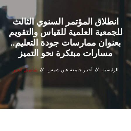
القطاعـات
انطلاق المؤتمر السنوي الثالث
الشئون الأكاديمية
للجمعية العلمية للقياس والتقويم
البحث العلمي
بعنوان ممارسات جودة التعليم..
مسارات مبتكرة نحو التميز
الرعاية الصحية
المراكز والوحدات
الرئيسية
أخبار جامعة عين شمس
تفاصيل الخبر
الأنظمة الذكية
الإعلام
تواصل معنا