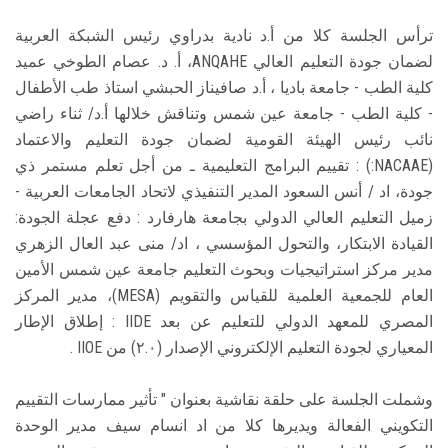
ترأس الجلسة كلا من أ.د نادية بدراوي رئيس الشبكة العربية
لضمان جودة التعليم العالي ANQAHE، أ. د. عصام الطوخي عميد
كلية الطب - جامعة باديا ، أ.د صافيناز الحبشي استاذ طب الأطفال
- كلية الطب - جامعة عين شمس وتناقش خلالها أ.د/ ثناء راضي
نائب رئيس الهيئة القومية لضمان جودة التعليم والاعتماد
(NACAAE:) : تقييم البرامج التعليمية ـ من أجل تعلم مستمر ذي
جودة، اد / أنس السعود المدير التنفيذي لاتحاد الجامعات العربية -
زميل التعليم العالي الدولي بجامعة هارفارد : دفع عجلة الجودة:
القيادة الابتكار، والتحول المؤسسي ، اد/ منى عبد العال الزهري
مدير مركز استراتيجيات وبحوث التعليم جامعة عين شمس الأمين
العام للجمعية العلمية للقياس والتقويم (MESA)، مدير المركز
المصري للمعهد الدولي للتعليم عن بعد IIDE : إطلاق الإطار
المعياري لجودة التعليم الإلكتروني الإصدار (٢.٠) من IIOE .
وشملت الجلسة على حلقة نقاشية بعنوان " تأثير ممارسات التقييم
التكويني الفعالة ويديرها كلا من اد انسام سيف مدير الوحدة