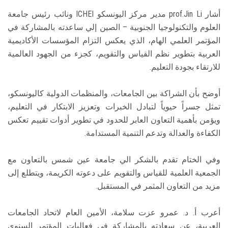
أشار prof.Jin Li مدير مركز اليونسكو ICHEI ونائب رئيس جامعة
العلوم والتكنولوجيا الجنوبية – الصين إلي ساعدته بالمشاركة في
المؤتمر العلمي الهام، الذي يعكس التزام المؤسسات الأكاديمية
العربية بتطوير نظم القياس والتقويم، كجزء من الجهود العالمية
للارتقاء بجودة التعليم.
أوضح بأن الشراكة بين الجامعات، والمنظمات الدولية كاليونسكو،
تمثل جسراً حيوياً لتبادل الخبرات وتعزيز الابتكار في التعليم،
ويؤمن بأهمية التعاون العابر للحدود في تطوير أدوات تقييم تعكس
الكفاءة والعدالة وتدعم التنمية المستدامة.
وفي الختام تقدم بالشكر الي جامعة عين شمس بالتعاون مع
الجمعية العلمية للقياس والتقويم على دعوته الكريمة، ويتطلع إلى
مزيد من التعاون المثمر في المستقبل.
أعرب أ. د. عمرو عزت سلامة، الأمين العام لاتحاد الجامعات
العربية، عن سعادته بالمشاركة في فعاليات المؤتمر السنوي