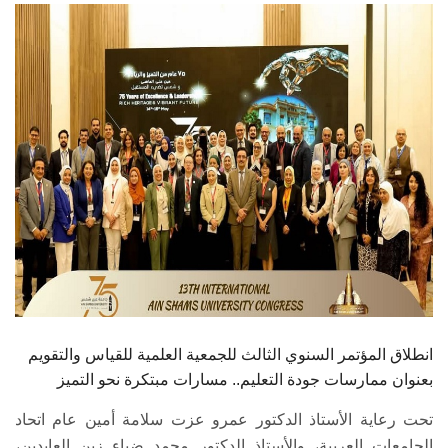
الطلاب
هيئة التدريس
الدراسات العليا
الخريجين
الموظفون
الزائـرون
سجل الان
انطلاق المؤتمر السنوي الثالث للجمعية العلمية للقياس والتقويم
بعنوان ممارسات جودة التعليم.. مسارات مبتكرة نحو التميز
تحت رعاية الأستاذ الدكتور عمرو عزت سلامة أمين عام اتحاد
الجامعات العربية، والأستاذ الدكتور محمد ضياء زين العابدين،