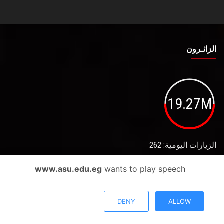
الزائـرون
19.27M
الزيارات اليومية: 262
www.asu.edu.eg
wants to play speech
روابط تهمك
DENY
ALLOW
خريطة الموقع
الجامعات المصرية