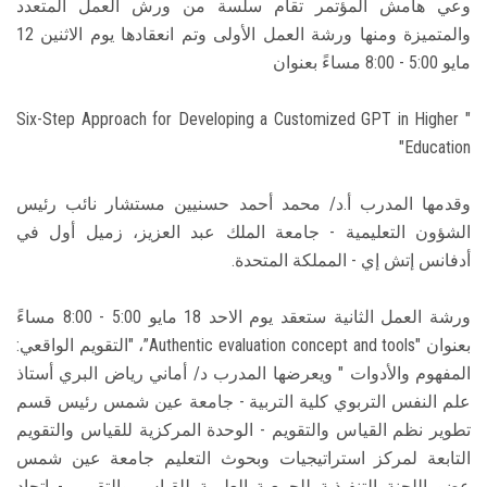
وعي هامش المؤتمر تقام سلسة من ورش العمل المتعدد
والمتميزة ومنها ورشة العمل الأولى وتم انعقادها يوم الاثنين 12
مايو 5:00 - 8:00 مساءً بعنوان
" Six-Step Approach for Developing a Customized GPT in Higher
Education"
وقدمها المدرب أ.د/ محمد أحمد حسنيين مستشار نائب رئيس
الشؤون التعليمية - جامعة الملك عبد العزيز، زميل أول في
أدفانس إتش إي - المملكة المتحدة.
ورشة العمل الثانية ستعقد يوم الاحد 18 مايو 5:00 - 8:00 مساءً
بعنوان "Authentic evaluation concept and tools”، "التقويم الواقعي:
المفهوم والأدوات " ويعرضها المدرب د/ أماني رياض البري أستاذ
علم النفس التربوي كلية التربية - جامعة عين شمس رئيس قسم
تطوير نظم القياس والتقويم - الوحدة المركزية للقياس والتقويم
التابعة لمركز استراتيجيات وبحوث التعليم جامعة عين شمس
عضو اللجنة التنفيذية للجمعية العلمية للقياس والتقويم - اتحاد