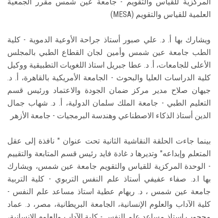
المركزية للقياس والتقويم - جامعة عين شمس مقرر الجمعية
العلمية للقياس والتقويم (MESA)
ويشارك بها أ. د. علي صبور أستاذ جراحة الأوعية الدموية - كلية
الطب جامعة عين شمس وأمين لجان القطاع الطبي بالمجلس
الأعلى للجامعات، أ. د. عطا جبريل استاذ اللغويات التطبيقية ووكيل
كلية الدراسات العليا والبحوث - الجامعة الأمريكية بالقاهرة، أ. د.
جيهان صلاح مدير مركز ضمان الجودة والاعتماد ورئيس قسم
التعليم الطبي - جامعة الملك سلمان الدولية، أ. د. شهاب جمال
الدين أستاذ الذكاء الاصطناعي وهندسة البرمجيات - جامعة الأزهر
بينما جاءت الحلقة النقاشية الثانية تحت عنوان " نافذة إلى عقل
المتعلم وإبداعه" وتديرها د غادة فايد رئيس قسم المتابعة والتقييم
- الوحدة المركزية للقياس والتقويم جامعة عين شمس، ويشارك
بها ا.د. صفاء عفيفي أستاذ علم النفس التربوي - كلية التربية
جامعة عين شمس ، د. ريهام عطية استاذ مساعد علم النفس -
كلية الآداب والعلوم الإنسانية، الجامعة البريطانية، مصر، د. عماد
محجوب استاذ مساعد علم النفس - كلية الآداب والعلوم الإنسانية،