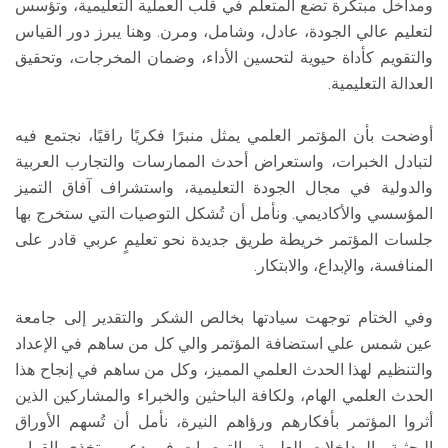
ومداخل مبتكرة تضع المتعلم في قلب العملية التعليمية، وتؤسس
لتعليم عالي الجودة، عادل، وشامل، ومرن. وهنا يبرز دور القياس
والتقويم كأداة حيوية لتحسين الأداء، وضمان المخرجات، وتحقيق
العدالة التعليمية.
أوضحت بأن المؤتمر العلمي يمثل منبرًا فكريًا راقيًا، نجتمع فيه
لتبادل الخبرات، واستعراض أحدث الممارسات والتجارب العربية
والدولية في مجال الجودة التعليمية، واستشراف آفاق التميز
المؤسسي والأكاديمي. ونأمل أن تُشكل التوصيات التي ستخرج بها
جلسات المؤتمر خريطة طريق جديدة نحو تعليمٍ عربي قادر على
المنافسة، والإبداع، والابتكار.
وفي الختام توجهت سيادتها بخالص الشكر والتقدير إلى جامعة
عين شمس علي استضافة المؤتمر والي كل من ساهم في الإعداد
والتنظيم لهذا الحدث العلمي المميز، وكل من ساهم في إنجاح هذا
الحدث العلمي الهام، ولكافة الباحثين والخبراء والمشاركين الذين
أثروا المؤتمر بأفكارهم ورؤاهم النيرة، نأمل أن تُسهم الأوراق
البحثية والمداخلات العلمية والتوصيات في دعم متخذي القرار،