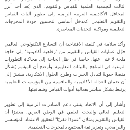
الثالث للجمعية العلمية للقياس والتقويم، الذي يُعد أحد أبرز
المحافل الأكاديمية العربية الرامية إلى تطوير آليات القياس
والتقويم التعليمي كمدخل أساسي لتحسين جودة المخرجات
التعليمية ومواكبة التحديات المعاصرة.
وأكد سلامة في كلمته الافتتاحية أن التسارع التكنولوجي العالمي
حوَّل عمليات القياس والتقويم من "رفاهية أكاديمية" إلى حاجة
ملحة لا غنى عنها، خاصةً في ظل الحاجة إلى محاكاة التطورات
النوعية في المناهج والبيئات التعليمية. وأوضح أن المؤتمر يُشكّل
منصةً حيويةً لتبادل الخبرات وطرح الحلول الابتكارية، مشيرًا إلى
أن ضمان العدالة الأكاديمية والتنافسية بين المؤسسات التعليمية
يرتبط بشكل مباشر بفعالية أدوات القياس وشفافيتها.
وأشار إلى أن الاتحاد يتبنى دعم المبادرات الرامية إلى تطوير
التعليم العالي والبحث العلمي في الوطن العربي، معتبرًا أن
القياس والتقويم يمثلان "عمودًا فقريًا" لتحقيق الاعتماد المؤسسي
والبرامجي، وتعزيز ثقة المجتمع بالمخرجات التعليمية.