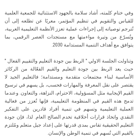
وفي ختام كلمته، أشاد سلامة بالجهود الاستثنائية للجمعية العلمية
للقياس والتقويم في تنظيم المؤتمر، معربًا عن تطلعه إلى أن
تُترجم توصياته إلى إجراءات عملية تعزز الأنظمة التعليمية العربية،
وتُسرّع من وتيرة مواءمتها مع مستجدات العصر الرقمي، بما
يتوافق مع أهداف التنمية المستدامة 2030.
وتناولت الجلسة الاولي " الربط بين جودة التعليم والتقييم الفعال "
حيث يعد الربط بين جودة التعليم والقيم الفعّالة من الركائز
الأساسية لبناء مجتمعات متقدمة ومستدامة؛ فالتعليم الجيد لا
يقتصر على نقل المعرفة والمهارات فحسب، بل يسهم في ترسيخ
القيم الإيجابية مثل المسؤولية، الاحترام، النزاهة، والتعاون. وعندما
تدمج هذه القيم في المنظومة التعليمية، فإنها تُعزز من فعالية
العملية التعليمية وتسهم في تنمية أفراد قادرين على التفكير
النقدي واتخاذ قرارات أخلاقية تخدم الصالح العام. لذا، فإن جودة
التعليم الحقيقية تقاس بمدى قدرتها على إعداد جيل متعلم ومُلتزم
بالقيم التي تُسهم في تنمية الوطن والإنسان.