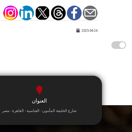
2025-04-24
العنوان
شارع الخليفة المأمون - العباسية - القاهرة - مصر