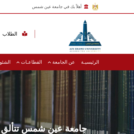
أهلاً بك في جامعة عين شمس
الطلاب
الرئيسيـة
عن الجامعة
القطاعـات
الشئون