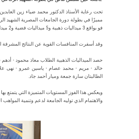
تحت رعاية الأستاذ الدكتور محمد ضياء زين العابدي
فو بواقع 3 ميداليات ذهبية و5 ميداليات فضية و2 ميدالية برونزية.
وقد أسفرت المنافسات القوية عن النتائج المشرفة ا
حصد الميداليات الذهبية الطلاب معاذ محمود - أدهم ف
خالد - مريم - محمد عصام - ياسين عمرو - نهى عل
الطالبتان سارة جمعة وميار أحمد جاد.
ويعكس هذا الفوز المستويات المتميزة التي يتمتع به
والاهتمام الذي توليه الجامعة لدعم وتنمية المواهب ال