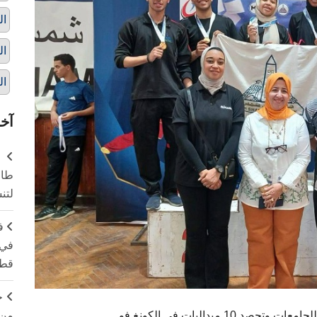
ال
ال
ال
آخر
طال
لتن
ف
في 
قطا
ج
من 
ميداليات في الكونغ فو