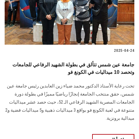
الطلاب
هيئة التدريس
الدراسات العليا
2025-04-24
الخريجين
جامعة عين شمس تتألق في بطولة الشهيد الرفاعي للجامعات
الموظفون
وتحصد 10 ميداليات في الكونغ فو
تحت رعاية الأستاذ الدكتور محمد ضياء زين العابدين رئيس جامعة عين
الزائـرون
شمس، حقق منتخب الجامعة إنجازًا رياضيًا مميزًا في بطولة دورة
الجامعات المصرية الشهيد الرفاعي الـ 52، حيث حصد عشر ميداليات
سجل الان
متنوعة في لعبة الكونغ فو بواقع 3 ميداليات ذهبية و5 ميداليات فضية و2
ميدالية برونزية.