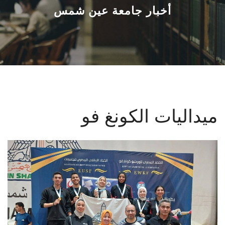
القطاعـات
أخبار جامعة عين شمس
الشئون الأكاديمية
البحث العلمي
الرعاية الصحية
ميداليات الكونغ فو
المراكز والوحدات
الأنظمة الذكية
الإعلام
تواصل معنا