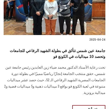
الطلاب
هيئة التدريس
الدراسات العليا
2025-04-24
الخريجين
جامعة عين شمس تتألق في بطولة الشهيد الرفاعي للجامعات
الموظفون
وتحصد 10 ميداليات في الكونغ فو
تحت رعاية الأستاذ الدكتور محمد ضياء زين العابدين رئيس جامعة عين
الزائـرون
شمس، حقق منتخب الجامعة إنجازًا رياضيًا مميزًا في بطولة دورة
الجامعات المصرية الشهيد الرفاعي الـ 52، حيث حصد عشر ميداليات
سجل الان
متنوعة في لعبة الكونغ فو بواقع 3 ميداليات ذهبية و5 ميداليات فضية و2
ميدالية برونزية.