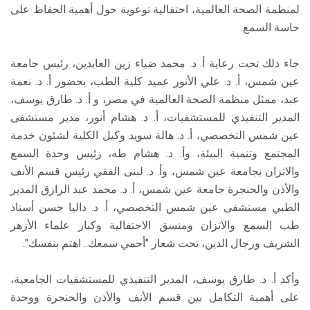
لمنظمة الصحة العالمية، احتفالية توعوية حول أهمية الحفاظ على
حاسة السمع.
جاء ذلك تحت رعاية أ. د. محمد ضياء زين العابدين، رئيس جامعة
عين شمس، أ. د. علي الأنور عميد كلية الطب، بحضور أ. د. نعمة
عبد، ممثل منظمة الصحة العالمية في مصر، و أ. د. طارق يوسف،
المدير التنفيذي للمستشفيات، أ. د. هشام أنور، مدير مستشفى
عين شمس التخصصي، أ. د. هالة سويد وكيل الكلية لشئون خدمة
المجتمع وتنمية البيئة، وأ. د. هشام طه، رئيس وحدة السمع
والاتزان بجامعة عين شمس، وأ. د. لبنى الفقي رئيس قسم الأنف
والأذن والحنجرة جامعة عين شمس، أ. د. محمد عبد الرازق المدير
الطبي مستشفى عين شمس التخصصي، أ. د. داليا حسن أستاذ
طب السمع والاتزان ومنسق الاحتفالية وكبار علماء الأزهر
الشريف ورجال الدين، تحت شعار "أحمي سمعك.. اهتم بنفسك".
وأكد أ. د. طارق يوسف، المدير التنفيذي للمستشفيات الجامعية،
على أهمية التكامل بين قسم الأنف والأذن والحنجرة ووحدة