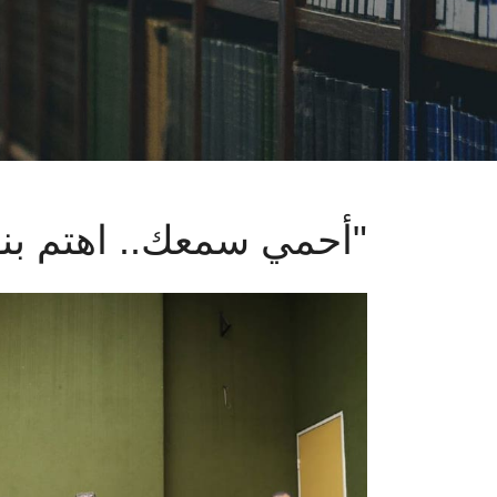
"أحمي سمعك.. اهتم بنفسك"