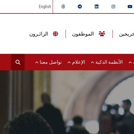
English
الموظفون
الزائـرون
ت
الأنظمة الذكية
الإعلام
تواصل معنا