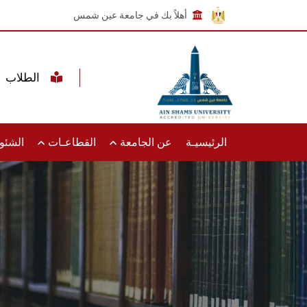
أهلاً بك في جامعة عين شمس
الطلاب
الرئيسيـة
عن الجامعة
القطاعـات
الشئون