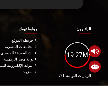
الزائـرون
روابط تهمك
خريطة الموقع
الجامعات المصرية
19.27M
بنك المعرفة المصري
بوابة مصر الرقميـة
البوابة الإلكترونية لل
المزيـد . . .
الزيارات اليومية: 781