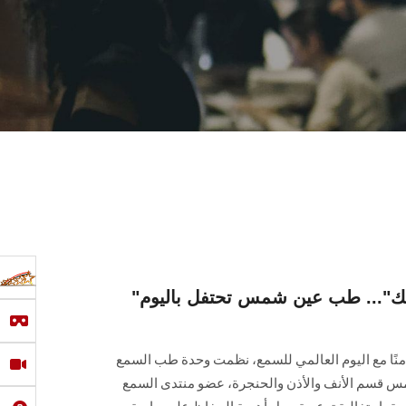
"أحمي سمعك.. اهتم بنفسك"... طب عين شمس تحتفل باليوم
منًا مع اليوم العالمي للسمع، نظمت وحدة طب السمع
مس قسم الأنف والأذن والحنجرة، عضو منتدى السمع