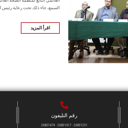
العالمي التابع لمنظمة الصحة العال
السمع، جاء ذلك تحت رعاية رئيس ا
اقرأ المزيد
رقم التليفون
26831231 - 26831417 - 26831474