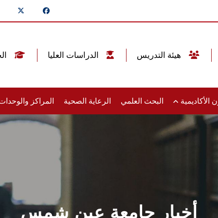
هيئة التدريس
الدراسات العليا
الخريجين
 الأكاديمية
البحث العلمي
الرعاية الصحية
المراكز والوحدا
أخبار جامعة عين شمس