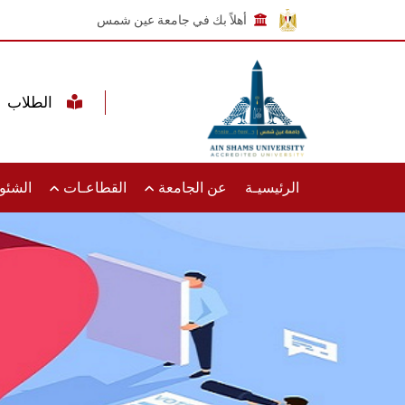
أهلاً بك في جامعة عين شمس
الطلاب
الرئيسيـة
عن الجامعة
القطاعـات
الشئون