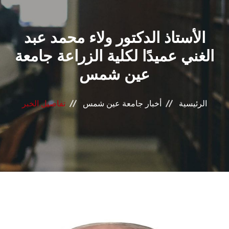
القطاعـات
اﻷﺳﺘﺎذ الدكتور ولاء محمد عبد
الشئون الأكاديمية
الغني عميدًا لكلية الزراعة جامعة
البحث العلمي
عين شمس
الرعاية الصحية
الرئيسية
أخبار جامعة عين شمس
تفاصيل الخبر
المراكز والوحدات
الأنظمة الذكية
الإعلام
تواصل معنا