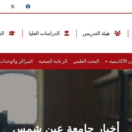
هيئة التدريس
الدراسات العليا
الخريجين
 الأكاديمية
البحث العلمي
الرعاية الصحية
المراكز والوحدا
أخبار جامعة عين شمس