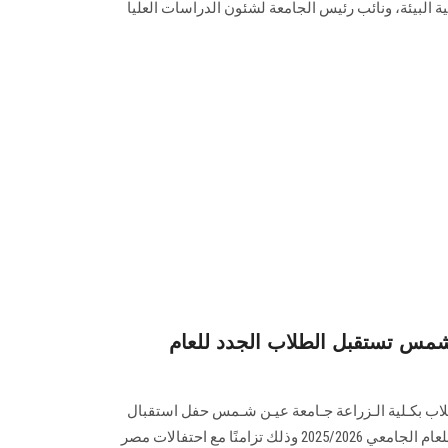
 البيئة، ونائب رئيس الجامعة لشئون الدراسات العليا
شمس تستقبل الطلاب الجدد للعام
ـلاب بكـلية الـزراعة جـامعة عيـن شـمس حفل استقبال
الطلاب الجدد والقدامى والوافدين للعام الجامعي 2025/2026 وذلك تزامنًا مع احتفالات مصر