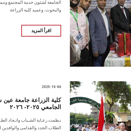
الجامعة لشئون خدمة المجتمع وتنمية
والبحوث، وعميد كلية الزراعة.
اقرأ المزيد
2025-10-06
كلية الزراعة جامعة عين 
الجامعي ٢٠٢٥- ٢٠٢٦
نـظمت رعـاية الشـباب واتـحاد الط