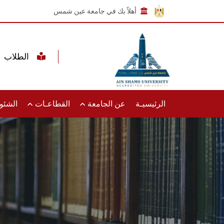
أهلاً بك في جامعة عين شمس
الطلاب
الرئيسيـة
عن الجامعة
القطاعـات
الشئون