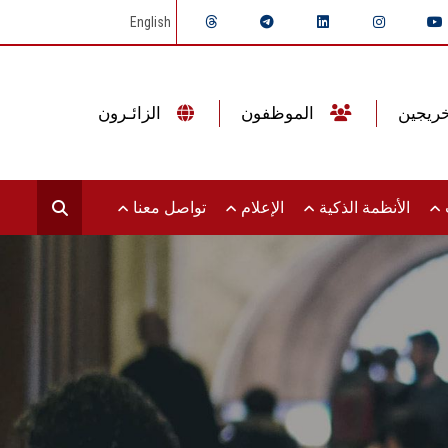
English
الموظفون
الزائـرون
ت
الأنظمة الذكية
الإعلام
تواصل معنا