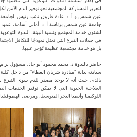
في إطار سلسلة الندوات التوعوية التي تنظمها 
لتعزيز المشاركة المجتمعية نحو توفير الدم الآمن لك
عين شمس و أ. د. غادة فاروق نائب رئيس الجامعة 
جامعة عين شمس برئاسة أ. د. أماني أسامة، عميد كل
لشئون خدمة المجتمع وتنمية البيئة، الندوة التوعوية 
في حملات التبرع التي تمثل نموذجًا للتكافل الاجت
بل هو خدمة مجتمعية عظيمة تُؤجر عليها.
حاضر بالندوة د. محمد محمود أبو جاد، مسؤول برا
بالدم، حيث أنه لا يوجد مصدر للدم سوى التبرع ب
العلاجية الحيوية التي لا يمكن توفير الخدمات ال
اللوكيميا وأنيميا البحر المتوسط، ومرضى الهيموفيليا .