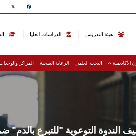
هيئة التدريس
الدراسات العليا
الخريجين
 الأكاديمية
البحث العلمي
الرعاية الصحية
المراكز والوحدا
لندوة التوعوية "للتبرع بالدم" ضم