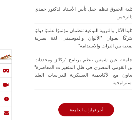
لية الحقوق تنظم حفل تأبين الأستاذ الدكتور حمدي
الرحمن
ليتا الآثار والتربية النوعية تنظمان مؤتمرًا علميًا دوليًا
ركًا بعنوان "الألوان والموسيقى: لغة بصرية
عية بين التراث والاستدامة"
امعة عين شمس تنظم برنامج "ركائز ومحددات
من القومي المصري في ظل المتغيرات المعاصرة"
تعاون مع الأكاديمية العسكرية للدراسات العليا
استراتيجية
أخر قرارات الجامعة