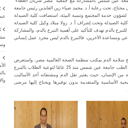
جامعة عين شمس بالمشاركة مع جمعية "مصر شريان العطاء"
ل محتاج، تحت رعاية أ. د. محمد ضياء زين العابدين رئيس جامعة
ك
لشؤون خدمة المجتمع وتنمية البيئة، استضافت كلية الصيدلة
عبد
ية الصيدلة وتحت إشراف أ. د. رولا ميلاد وكيل كلية الصيدلة
ك
للتبرع بالدم تهدف للتأكيد على أهمية التبرع بالدم، والمشاركة
مشت
ماعي ومساعدة الآخرين، فالتبرع بالدم ليس مجرد عمل إنساني
وسم
ج
مج سلامة الدم بمكتب منظمة الصحة العالمية مصر، واستعرض
الأ
سيادته بداية "مبادرة شريان العطاء" من داخل كلية الطب جامعة عين شمس منذ 25 عامًا لتوعية الطلاب بالتبرع
بال
ه من الإنسان، حيث يعتبر نقل الدم ومشتقاته أحد الأساليب
وال
صحية الأساسية والمتقدمة بدون توفيرها ويحتاج إليها مرضى