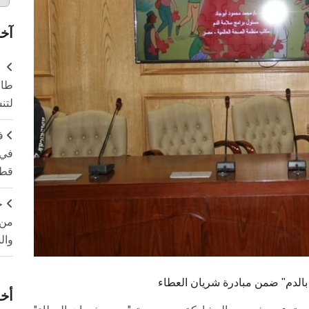
آخر
طال
لتن
ف
في 
قطا
ج
من 
وال
الدم" ضمن مبادرة شريان العطاء
أخر