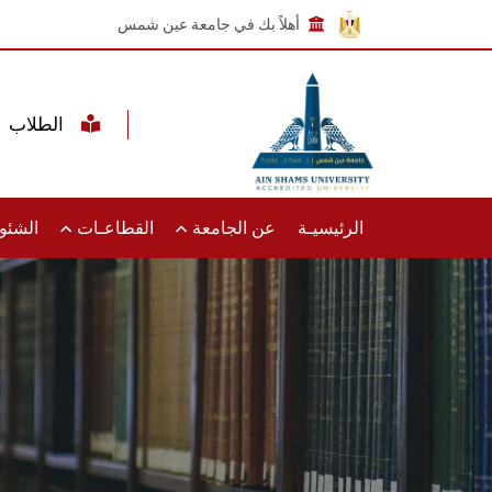
أهلاً بك في جامعة عين شمس
الطلاب
الرئيسيـة
عن الجامعة
القطاعـات
الشئون