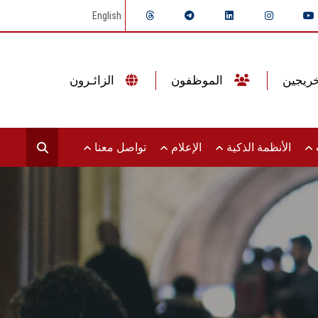
English
الموظفون
الزائـرون
ت
الأنظمة الذكية
الإعلام
تواصل معنا