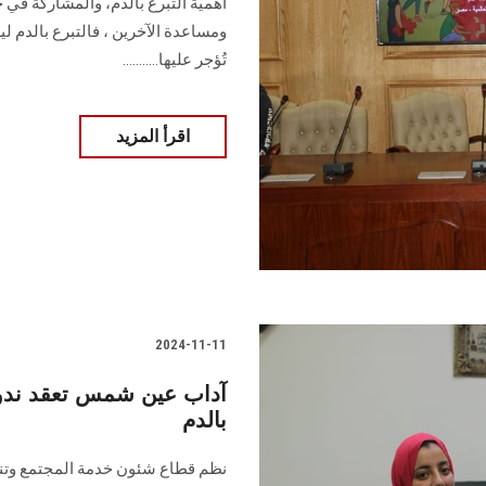
أهمية التبرع بالدم، والمشاركة في ح
ومساعدة الآخرين ، فالتبرع بالدم
تُؤجر عليها‎.‎..........
اقرأ المزيد
2024-11-11
آداب عين شمس تعقد ندوة 
بالدم
نظم قطاع شئون خدمة المجتمع وتنمي