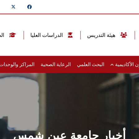
هيئة التدريس
الدراسات العليا
الخريجين
 الأكاديمية
البحث العلمي
الرعاية الصحية
المراكز والوحدا
أخبار جامعة عين شمس