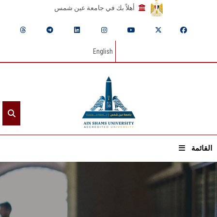
أهلاً بك في جامعة عين شمس
English
القائمة
الرئيسيـة
عن الجامعة