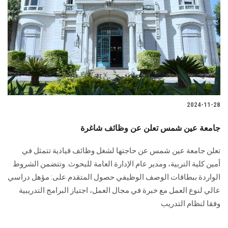
الطلاب
هيئة التدريس
الدراسات العليا
الخريجين
2024-11-28
الموظفون
جامعة عين شمس تعلن عن وظائف شاغرة
الزائـرون
تعلن جامعة عين شمس عن حاجتها لشغل وظائف قيادية تتمثل في
أمين كلية التربية، ومدير عام ‏الإدارة العامة للبحوث.‏ وتتضمن الشروط
سجل الان
الواردة ببطاقات الوصف الوظيفي حصول المتقدم على:‏ مؤهل دراسي
عالي لنوع العمل مع خبرة في مجال العمل،‏ اجتياز البرامج التدريبية
وفقا لنظام التدريب