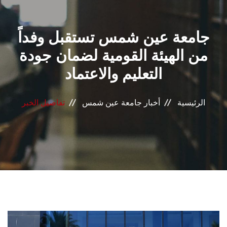
القطاعـات
جامعة عين شمس تستقبل وفداً
الشئون الأكاديمية
من الهيئة القومية لضمان جودة
البحث العلمي
التعليم والاعتماد
الرعاية الصحية
الرئيسية
أخبار جامعة عين شمس
تفاصيل الخبر
المراكز والوحدات
الأنظمة الذكية
الإعلام
تواصل معنا