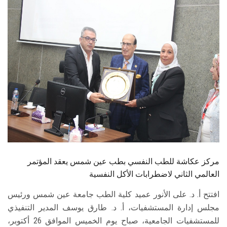
الطلاب
هيئة التدريس
الدراسات العليا
الخريجين
الموظفون
الزائـرون
مركز عكاشة للطب النفسي بطب عين شمس يعقد المؤتمر
سجل الان
العالمي الثاني لاضطرابات الأكل النفسية
افتتح أ. د. على الأنور عميد كلية الطب جامعة عين شمس ورئيس
مجلس إدارة المستشفيات، أ. د. طارق يوسف المدير التنفيذي
للمستشفيات الجامعية، صباح يوم الخميس الموافق 26 أكتوبر،