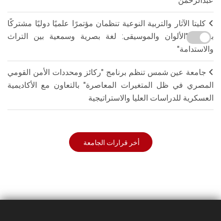
عبدالرحمن
كليتا الآثار والتربية النوعية تنظمان مؤتمرًا علميًا دوليًا مشتركًا
بعنوان "الألوان والموسيقى: لغة بصرية وسمعية بين التراث
والاستدامة"
جامعة عين شمس تنظم برنامج "ركائز ومحددات الأمن القومي
المصري في ظل المتغيرات المعاصرة" بالتعاون مع الأكاديمية
العسكرية للدراسات العليا والاستراتيجية
أخر قرارات الجامعة