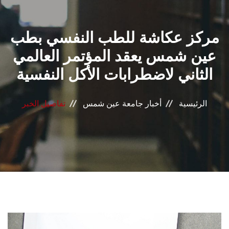
القطاعـات
مركز عكاشة للطب النفسي بطب
الشئون الأكاديمية
عين شمس يعقد المؤتمر العالمي
البحث العلمي
الثاني لاضطرابات الأكل النفسية
الرعاية الصحية
الرئيسية
أخبار جامعة عين شمس
تفاصيل الخبر
المراكز والوحدات
الأنظمة الذكية
الإعلام
تواصل معنا