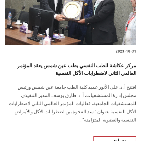
الطلاب
هيئة التدريس
الدراسات العليا
2023-10-31
الخريجين
مركز عكاشة للطب النفسي بطب عين شمس يعقد المؤتمر
الموظفون
العالمي الثاني لاضطرابات الأكل النفسية
افتتح أ. د. علي الأنور عميد كلية الطب جامعة عين شمس ورئيس
الزائـرون
مجلس إدارة المستشفيات، أ. د. طارق يوسف المدير التنفيذي
للمستشفيات الجامعية، فعاليات المؤتمر العالمي الثاني لاضطرابات
سجل الان
الأكل النفسية بعنوان " سد الفجوة بين اضطرابات الأكل والأمراض
النفسية والعضوية المتزامنة" ..