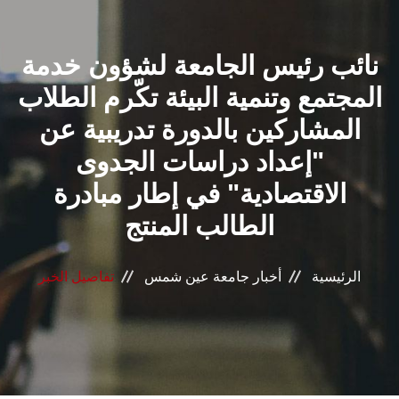
القطاعـات
نائب رئيس الجامعة لشؤون خدمة
الشئون الأكاديمية
المجتمع وتنمية البيئة تكّرم الطلاب
البحث العلمي
المشاركين بالدورة تدريبية عن
"إعداد دراسات الجدوى
الرعاية الصحية
الاقتصادية" في إطار مبادرة
المراكز والوحدات
الطالب المنتج
الأنظمة الذكية
الرئيسية
أخبار جامعة عين شمس
تفاصيل الخبر
الإعلام
تواصل معنا