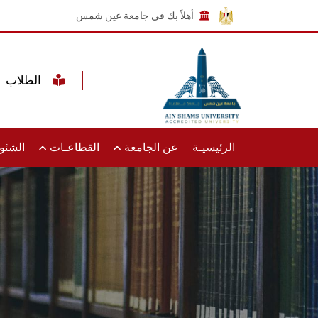
أهلاً بك في جامعة عين شمس
الطلاب
الرئيسيـة
عن الجامعة
القطاعـات
الشئون