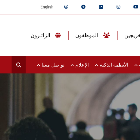
English
الموظفون
الزائـرون
ت
الأنظمة الذكية
الإعلام
تواصل معنا