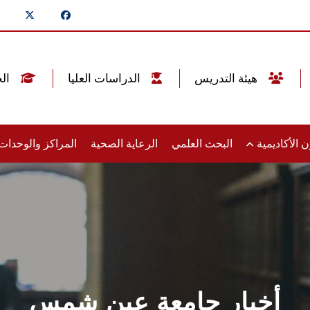
هيئة التدريس
الدراسات العليا
الخريجين
 الأكاديمية
البحث العلمي
الرعاية الصحية
المراكز والوحدا
أخبار جامعة عين شمس