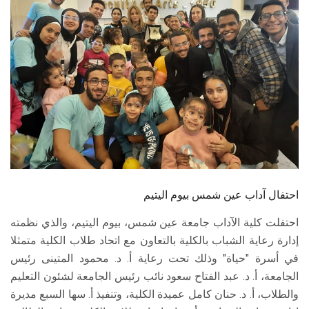
الطلاب
هيئة التدريس
الدراسات العليا
الخريجين
الموظفون
الزائـرون
احتفال آداب عين شمس بيوم اليتيم
احتفلت كلية الآداب جامعة عين شمس، بيوم اليتيم، والذي نظمته
سجل الان
إدارة رعاية الشباب بالكلية بالتعاون مع اتحاد طلاب الكلية متمثلا
في أسرة "حياة" وذلك تحت رعاية أ. د. محمود المتينى رئيس
الجامعة، أ. د. عبد الفتاح سعود نائب رئيس الجامعة لشئون التعليم
والطلاب، أ. د. حنان كامل عميدة الكلية، وتنفيذ أ. سها السبع مديرة