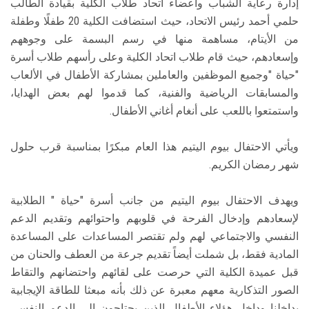
إدارة رعاية الشباب وأعضاء اتحاد طلاب الكلية بقيادة الطالب
حلمي أحمد رئيس الاتحاد، حيث استضافت الكلية 20 طفلًا وطفلة
من الأيتام، مساهمة منها في رسم البسمة على وجوههم
وإسعادهم، حيث قام طلاب اتحاد الكلية وعلى رأسهم طلاب أسرة
"حياة "وجميع الموظفين والعاملين بمشاركة الأطفال في الألعاب
والمسابقات الرياضية والفنية، كما قدموا لهم بعض الهدايا،
واستمتعوا باللعب على أنغام أغاني الأطفال.
ويأتي الاحتفال بيوم اليتيم هذا العام مبكرًا بمناسبة قرب حلول
شهر رمضان الكريم.
ويهدف الاحتفال بيوم اليتيم من جانب أسرة "حياة " الطلابية
لإسعادهم وإدخال الفرحة في قلوبهم واحتوائهم وتقديم الدعم
النفسي والاجتماعي لهم ولم تقتصر المساعدات على المساعدة
المادية فقط، بل شملت أيضاً تقديم جرعة من العطف والحنان من
قبل عميدة الكلية التي حرصت على لقائهم واحتضانهم والتقاط
الصور التذكارية معهم معبرة عن ذلك بأنه مبعثا للطاقة الإيجابية
بداخلنا وداخل هؤلاء الأطفال الذين يحتاجون إلى الدعم النفسي