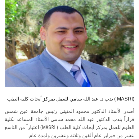
الطلاب
هيئة التدريس
الدراسات العليا
الخريجين
الموظفون
الزائـرون
ندب د. عبد الله سامي للعمل بمركز أبحاث كلية الطب ( MASRI)
سجل الان
أصدر الأستاذ الدكتور محمود المتيني رئيس جامعة عين شمس
قراراً بندب الدكتور عبد الله محمد سامى الأستاذ المساعد بكلية
العلوم للعمل بمركز أبحاث كلية الطب ( MASRI) اعتباراً من التاسع
عشر من فبراير عام ألفين وثلاثة وعشرين ولمدة عام.