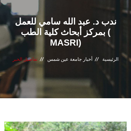
القطاعـات
ندب د. عبد الله سامي للعمل
الشئون الأكاديمية
بمركز أبحاث كلية الطب (
البحث العلمي
MASRI)
الرعاية الصحية
الرئيسية
أخبار جامعة عين شمس
تفاصيل الخبر
المراكز والوحدات
الأنظمة الذكية
الإعلام
تواصل معنا