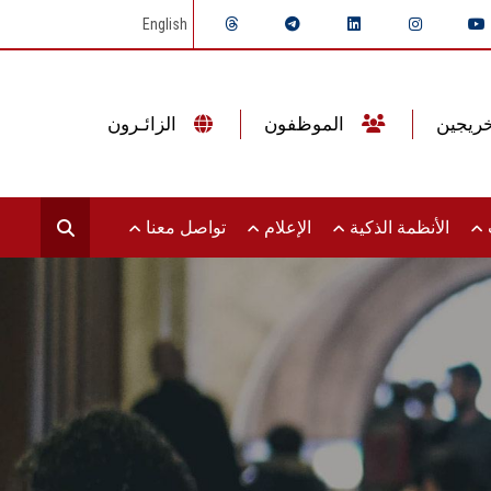
English
الموظفون
الزائـرون
ت
الأنظمة الذكية
الإعلام
تواصل معنا