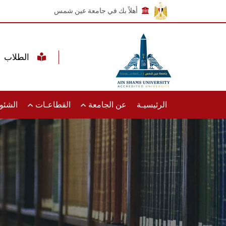
أهلاً بك في جامعة عين شمس
الطلاب
الرئيسيـة
عن الجامعة
القطاعـات
الشئون