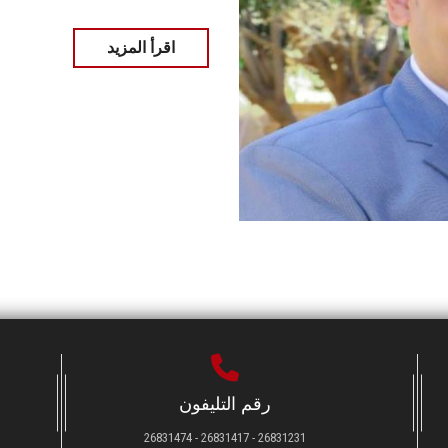
اقرأ المزيد
رقم التليفون
26831231 - 26831417 - 26831474