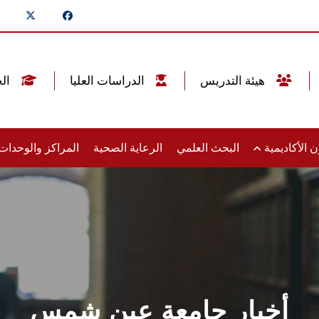
هيئة التدريس
الدراسات العليا
الخريجين
 الأكاديمية
البحث العلمي
الرعاية الصحية
المراكز والوحدا
أخبار جامعة عين شمس