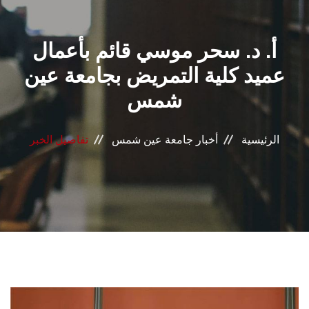
القطاعـات
أ. د. سحر موسي قائم بأعمال
الشئون الأكاديمية
عميد كلية التمريض بجامعة عين
البحث العلمي
شمس
الرعاية الصحية
الرئيسية
أخبار جامعة عين شمس
تفاصيل الخبر
المراكز والوحدات
الأنظمة الذكية
الإعلام
تواصل معنا