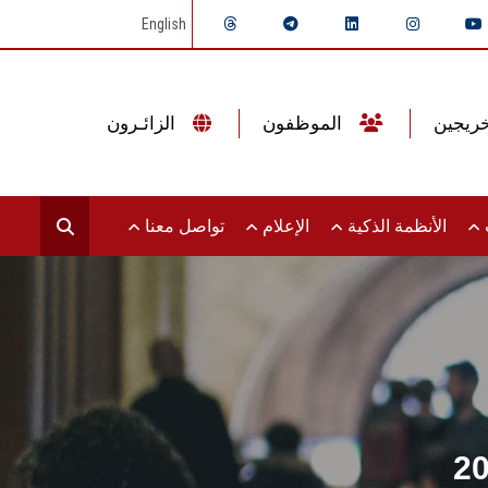
English
الموظفون
الزائـرون
ت
الأنظمة الذكية
الإعلام
تواصل معنا