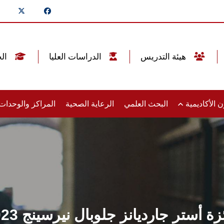
هيئة التدريس
الدراسات العليا
الخريجين
 الأكاديمية
البحث العلمي
الرعاية الصحية
المراكز والوحدا
زة أستر جارديانز جلوبال نيرسينج 2023