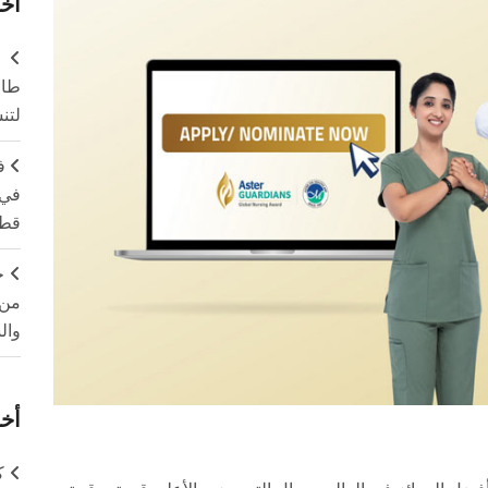
آخر
طال
لتن
ف
في 
قطا
ج
من 
وال
أخر
ك