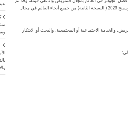
 أفضل الجوائز في العالم بمجال التمريض والأعلى قيمة، وقد تم
عبد
فتح باب الترشيحات لجائزة أستر جارديانز جلوبال نيرسينج 2023 ( النسخة الثانية) من جميع أنحاء العالم في مجال
ك
مشت
ض، والخدمة الاجتماعية أو المجتمعية، والبحث أو الابتكار
وسم
ج
لي:
الأ
بال
وال