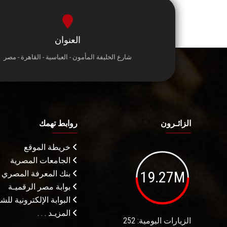
العنوان
شارع الخليفة المأمون - العباسية - القاهرة - مصر
الزائـرون
روابط تهمك
خريطة الموقع
الجامعات المصرية
19.27M
بنك المعرفة المصري
بوابة مصر الرقميـة
البوابة الإلكترونية لل
المزيـد . . .
الزيارات اليومية: 252