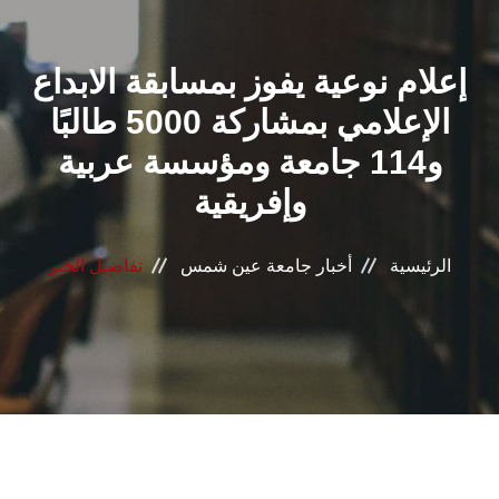
القطاعـات
إعلام نوعية يفوز بمسابقة الابداع
الشئون الأكاديمية
الإعلامي بمشاركة 5000 طالبًا
البحث العلمي
و114 جامعة ومؤسسة عربية
وإفريقية
الرعاية الصحية
المراكز والوحدات
الرئيسية
أخبار جامعة عين شمس
تفاصيل الخبر
الأنظمة الذكية
الإعلام
تواصل معنا