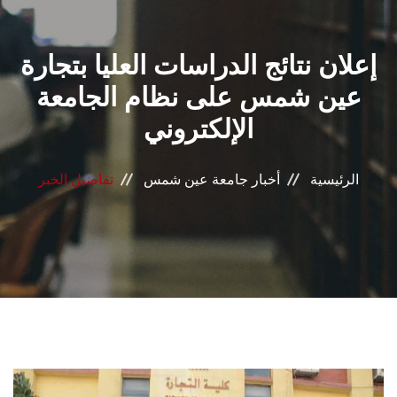
القطاعـات
إعلان نتائج الدراسات العليا بتجارة
الشئون الأكاديمية
عين شمس على نظام الجامعة
البحث العلمي
الإلكتروني
الرعاية الصحية
الرئيسية
أخبار جامعة عين شمس
تفاصيل الخبر
المراكز والوحدات
الأنظمة الذكية
الإعلام
تواصل معنا