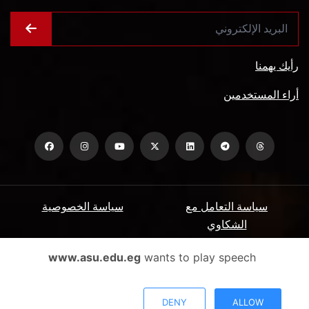
رأيك يهمنا
أراء المستخدمين
سياسة التعامل مع
سياسة الخصوصية
الشكاوي
ميثاق المتعاملين
الأسئلة الشائعة
www.asu.edu.eg
wants to play speech
شروط الاستخدام
DENY
ALLOW