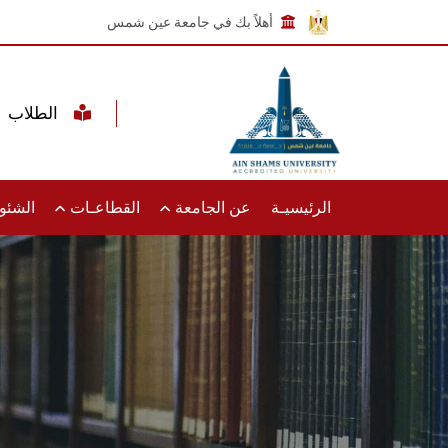
أهلاً بك في جامعة عين شمس
الطلاب
الرئيسيـة
عن الجامعة
القطاعـات
الشئون