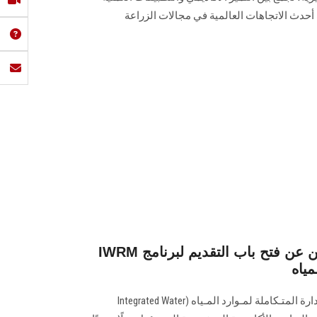
أحدث الاتجاهات العالمية في مجالات الزراعة
IWRM قطاع الدراسات العليا يعلن عن فتح باب التقديم لبرنامج
مياه
تـقدم جامعة عين شمس برنـامج الإدارة المتـكاملة لمـوارد المـياه (Integrated Water