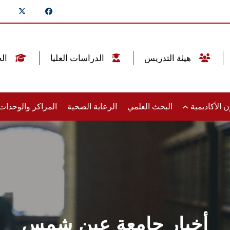
هيئة التدريس
الدراسات العليا
الخريجين
 الأكاديمية
البحث العلمي
الرعاية الصحية
المراكز والوحدا
أخبار جامعة عين شمس