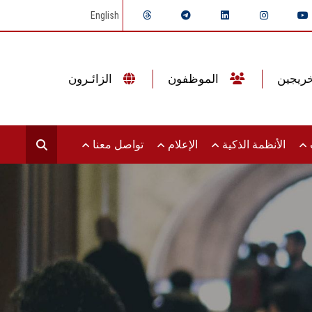
English
الموظفون
الزائـرون
ت
الأنظمة الذكية
الإعلام
تواصل معنا