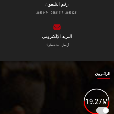
رقم التليفون
26831231 - 26831417 - 26831474
البريد الإلكتروني
أرسل استفسارك.
الزائـرون
19.27M