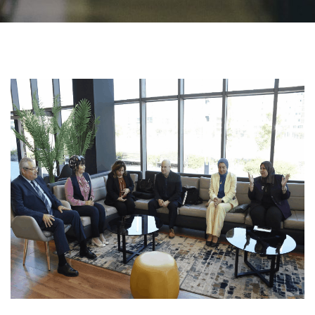
الطلاب
هيئة التدريس
الدراسات العليا
الخريجين
الموظفون
الزائـرون
سجل الان