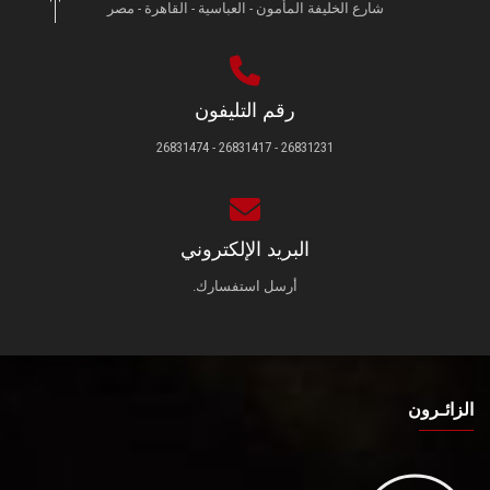
شارع الخليفة المأمون - العباسية - القاهرة - مصر
رقم التليفون
26831231 - 26831417 - 26831474
البريد الإلكتروني
أرسل استفسارك.
الزائـرون