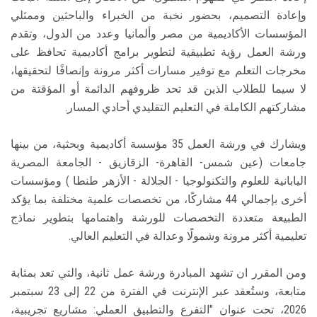
وإعادة التصميم، بحضور نخبة من الخبراء والباحثين وممثلي
المؤسسات الأكاديمية من مصر وألمانيا وعدد من الدول، وتقدم
ورشة العمل رؤية تطبيقية لتطوير برامج أكاديمية تحافظ على
مخرجات التعلم مع توفير مسارات أكثر مرونة وإنصافًا لتحقيقها،
لا سيما للطلاب الذين قد تحد ظروفهم الدائمة أو المؤقتة من
مشاركتهم الكاملة في التعليم التقليدي أحادي المسار.
ويشارك في ورشة العمل 35 مؤسسة أكاديمية وبحثية، من بينها
جامعات (عين شمس- القاهرة- الزقازيق - الجامعة المصرية
اليابانية للعلوم والتكنولوجيا - الجلالة - الأزهر طنطا ) ومؤسسات
أخرى بإجمالي 44 مشاركًا، من تخصصات علمية مختلفة بما يؤكد
الطبيعة متعددة التخصصات للورشة واهتمامها بتطوير نماذج
تعليمية أكثر مرونة وشمولًا وعدالة في التعليم العالي.
ومن المقرر ان تشهد المبادرة ورشة عمل ثانية، والتي تعد بمثابة
متابعة، وستُعقد عبر الإنترنت في الفترة من 22 إلى 23 سبتمبر
2026، تحت عنوان "التفرع والتطبيق العملي: مشاريع تجريبية،