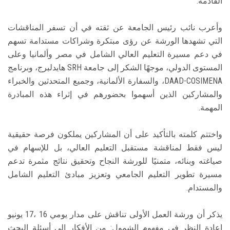
القادمة.
وأعرب نائب رئيس الجامعة عن ثقته في أن تسفر المناقشات
التي تشهدها الورشة عن رؤى مبتكرة وشراكات مستدامة تسهم
في دعم مسيرة التعليم العالي الشامل في مصر وألمانيا وعلى
المستوى الدولي، موجهًا الشكر إلى جامعة SRH هايدلبرج، وبرنامج
DAAD-COSIMENA، والسفارة الألمانية، وجميع المتحدثين والخبراء
والمشاركين الذين أسهموا بحضورهم في إثراء هذه المبادرة
المهمة.
واختتم كلمته بالتأكيد على أن المشاركين يملكون فرصة حقيقية
ليس فقط لمناقشة مستقبل التعليم العالي، بل للإسهام في
صياغته وبنائه، متمنيًا للورشة النجاح وتحقيق نتائج مثمرة تدعم
مسيرة تطوير التعليم الجامعي وتعزيز مبادئ التعليم الشامل
والمستدام.
يذكر أن ورشة العمل الأولى تناقش على مدار يومي 16 ،17 يونيو
إعادة النظر في مفهوم الشمول: من الأفكار إلى أسئلة البحث