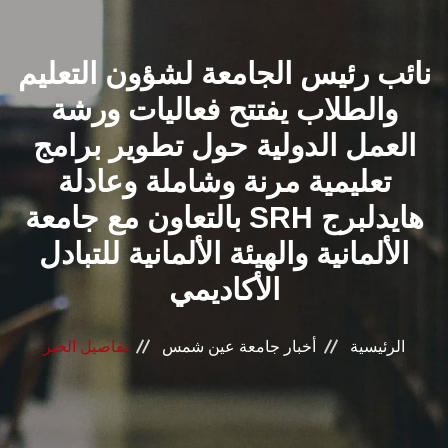
القطاعـات
نائب رئيس الجامعة لشؤون التعليم
الشئون الأكاديمية
والطلاب يفتتح فعاليات ورشة
البحث العلمي
العمل الدولية حول تطوير برامج
تعليمية مرنة وشاملة وعادلة
الرعاية الصحية
بالتعاون مع جامعة SRH هايدلبرج
المراكز والوحدات
الألمانية والهيئة الألمانية للتبادل
الأكاديمي
الأنظمة الذكية
الرئيسية
أخبار جامعة عين شمس
تفاصيل الخبر
الإعلام
تواصل معنا