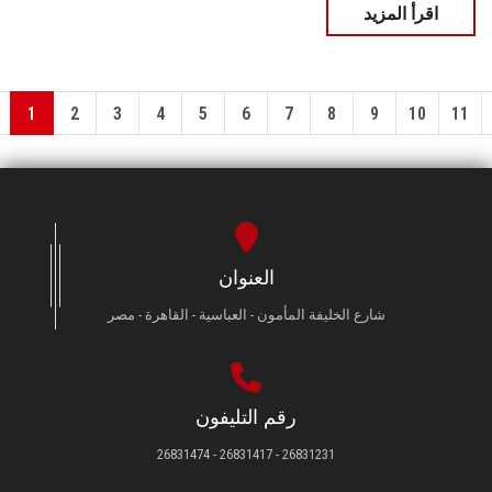
اقرأ المزيد
1
2
3
4
5
6
7
8
9
10
11
العنوان
شارع الخليفة المأمون - العباسية - القاهرة - مصر
رقم التليفون
26831231 - 26831417 - 26831474